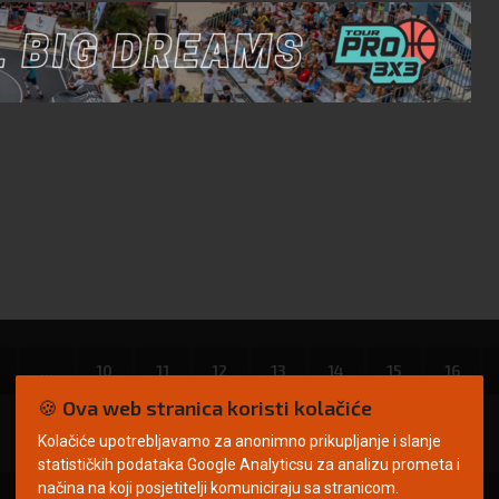
...
10
11
12
13
14
15
16
🍪 Ova web stranica koristi kolačiće
Kolačiće upotrebljavamo za anonimno prikupljanje i slanje
statističkih podataka Google Analyticsu za analizu prometa i
načina na koji posjetitelji komuniciraju sa stranicom.