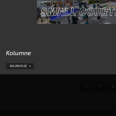
Kolumne
NAJNOVIJE
«
1
2