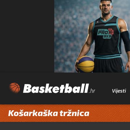
Vijesti
Košarkaška tržnica