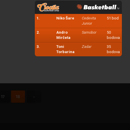
1.
Niko Šare
Cedevita
51 bod
Junior
2.
Andro
Samobor
50
Mirčeta
bodova
3.
Toni
Zadar
35
Torbarina
bodova
17
18
»