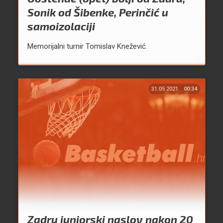
Sonik od Šibenke, Perinčić u
samoizolaciji
Memorijalni turnir Tomislav Knežević.
31.05.2021.
00:34
Zadru juniorski naslov nakon 20