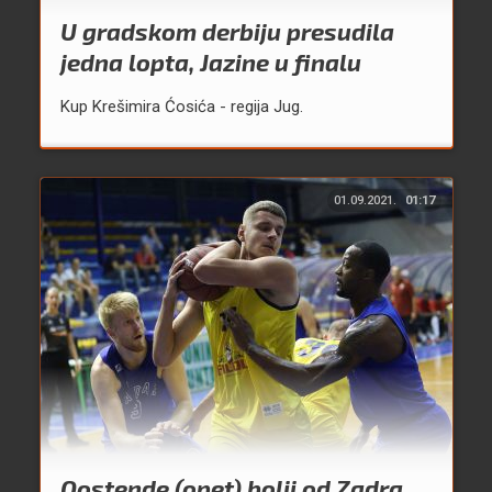
U gradskom derbiju presudila
jedna lopta, Jazine u finalu
Kup Krešimira Ćosića - regija Jug.
01.09.2021.
01:17
Oostende (opet) bolji od Zadra,