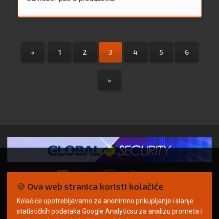
«
1
2
3
4
5
6
»
🍪 Ova web stranica koristi kolačiće
Kolačiće upotrebljavamo za anonimno prikupljanje i slanje
© Copyright 2026. | ARILEO
statističkih podataka Google Analyticsu za analizu prometa i