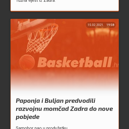
Tužna vijest iz Zadra.
15.02.2021.
19:58
Paponja i Buljan predvodili
razvojnu momčad Zadra do nove
pobjede
Samobor pao u produžetku.