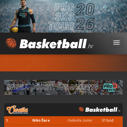
Menu
1.
Niko Šare
Cedevita Junior
51 bod