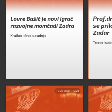
Prof.dr
Lovre Bašić je novi igrač
se pri
razvojne momčadi Zadra
Zadar
Kratkoročna suradnja.
Trener kade
12.06.2020.
17:28