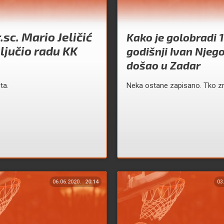
.sc. Mario Jeličić
Kako je golobradi 
ključio radu KK
godišnji Ivan Njeg
došao u Zadar
ta.
Neka ostane zapisano. Tko zn
06.06.2020.
20:14
03