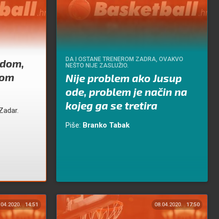
DA I OSTANE TRENEROM ZADRA, OVAKVO
adom,
NEŠTO NIJE ZASLUŽIO.
vom
Nije problem ako Jusup
ode, problem je način na
kojeg ga se tretira
Zadar.
Piše:
Branko Tabak
.04.2020.
14:51
08.04.2020.
17:50