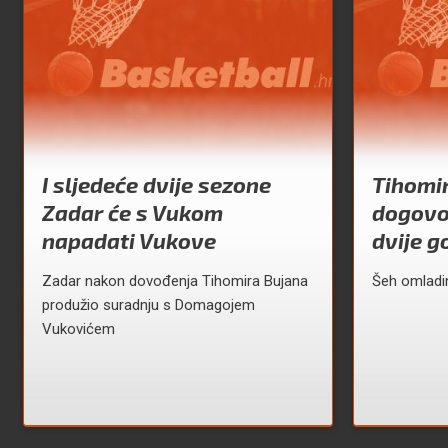
I sljedeće dvije sezone
Tihomir
Zadar će s Vukom
dogovor
napadati Vukove
dvije g
Zadar nakon dovođenja Tihomira Bujana
Šeh omladi
produžio suradnju s Domagojem
Vukovićem