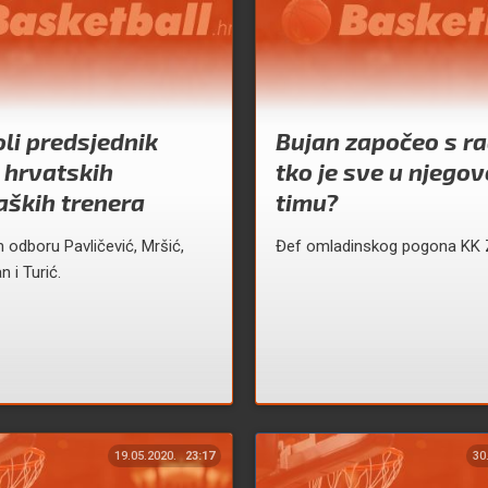
li predsjednik
Bujan započeo s r
 hrvatskih
tko je sve u njego
aških trenera
timu?
odboru Pavličević, Mršić,
Đef omladinskog pogona KK 
n i Turić.
19.05.2020.
23:17
30