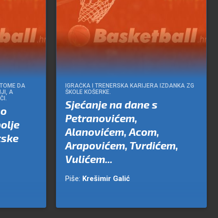
 TOME DA
IGRAČKA I TRENERSKA KARIJERA IZDANKA ZG
JI, A
ŠKOLE KOŠERKE.
ČI.
Sjećanje na dane s
no
Petranovićem,
olje
Alanovićem, Acom,
tske
Arapovićem, Tvrdićem,
Vulićem...
Piše:
Krešimir Galić