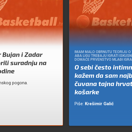
IMAM MALO OBRNUTU TEORIJU O
 Bujan i Zadar
ABA LIGU TREBAJU IGRATI ISKUSNI
DOMAĆE PRVENSTVO MLAĐI IGRA
ili suradnju na
O sebi često intim
odine
kažem da sam najb
čuvana tajna hrva
nskog pogona.
košarke
Piše:
Krešimir Galić