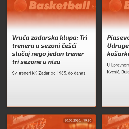
Vruća zadarska klupa: Tri
Piasevo
trenera u sezoni češći
Udruge
slučaj nego jedan trener
košark
tri sezone u nizu
U Upravnom 
Kvesić, Buja
Svi treneri KK Zadar od 1965. do danas.
20.05.2020.
19:20