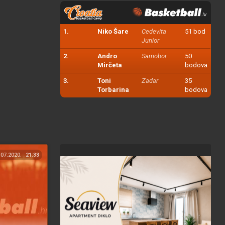
1.
Niko Šare
Cedevita
51 bod
Junior
2.
Andro
Samobor
50
Mirčeta
bodova
3.
Toni
Zadar
35
Torbarina
bodova
.07.2020.
21:33