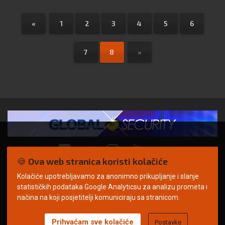
«
1
2
3
4
5
6
7
8
»
🍪 Ova web stranica koristi kolačiće
Kolačiće upotrebljavamo za anonimno prikupljanje i slanje
© Copyright 2026. | ARILEO
statističkih podataka Google Analyticsu za analizu prometa i
načina na koji posjetitelji komuniciraju sa stranicom.
Prihvaćam sve kolačiće
Postavke