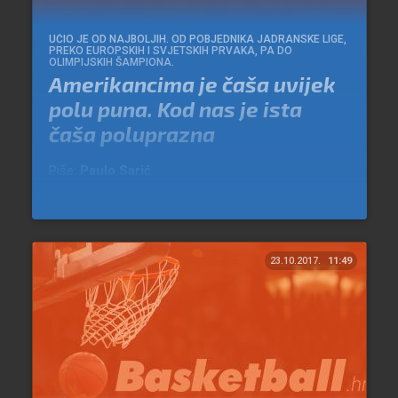
UČIO JE OD NAJBOLJIH. OD POBJEDNIKA JADRANSKE LIGE,
PREKO EUROPSKIH I SVJETSKIH PRVAKA, PA DO
OLIMPIJSKIH ŠAMPIONA.
Amerikancima je čaša uvijek
polu puna. Kod nas je ista
čaša poluprazna
Piše:
Paulo Sarić
23.10.2017.
11:49