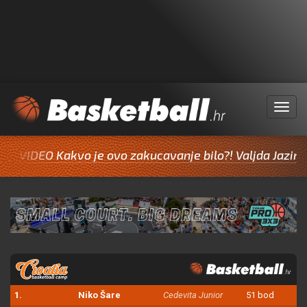
Menu
DEO Kakvo je ovo zakucavanje bilo?! Valjda Jazine inspir
1.
Niko Šare
Cedevita Junior
51 bod