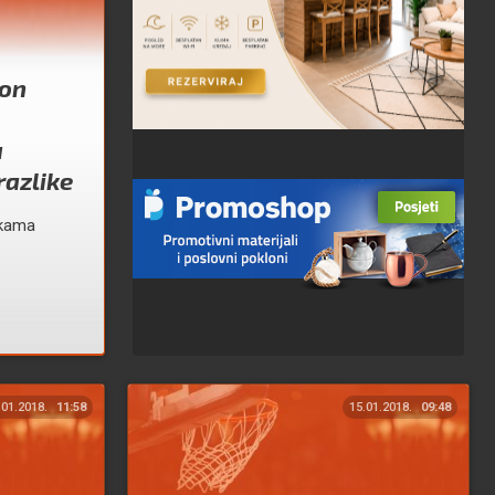
kon
u
razlike
nkama
.01.2018.
11:58
15.01.2018.
09:48