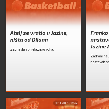
Atelj se vratio u Jazine,
Franko 
ništa od Dijana
nastavl
Jazine 
Zadnji dan prijelaznog roka.
Zadrani ne
nastavak s
28.11.2017.
14:35