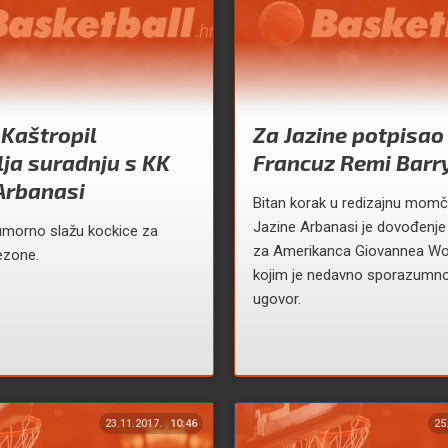
Kaštropil
Za Jazine potpisao
ja suradnju s KK
Francuz Remi Barr
Arbanasi
Bitan korak u redizajnu momč
Jazine Arbanasi je dovođenj
umorno slažu kockice za
za Amerikanca Giovannea W
ezone.
kojim je nedavno sporazumno
ugovor.
23.11.2017.
10:46
25