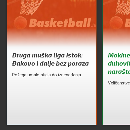
Druga muška liga Istok:
Mokine
Đakovo i dalje bez poraza
duhovit
narašta
Požega umalo stigla do iznenađenja.
Veličanstve