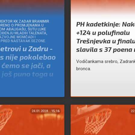
REKTOR KK ZADAR BRANIMIR
PH kadetkinje: Na
ORENO O PROMJENAMA U
OM ABALIGAŠU, ŠUTU LUKE
+124 u polufinalu
OĐENJU MLADIH TALENATA,
AZVOJNE MOMČADI I
Trešnjevka u final
 PRED NASTAVAK SEZONE.
jetrovi u Zadru -
slavila s 37 poena 
s nije pokolebao
Vodičankama srebro, Zadra
t ćemo se jači, a
bronca.
još puno toga u
 Sarić
24.01.2018.
15:16
22