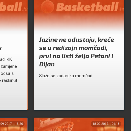
Jazine ne odustaju, kreće
y
se u redizajn momčadi,
prvi na listi želja Petani i
adi KK
Dijan
e zamjene
oodsa s
Slaže se zadarska momčad
 raskinut
.09.2017.
15:20
18.09.2017.
01:13