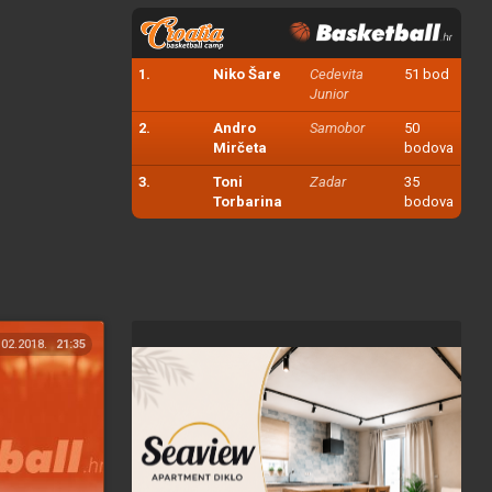
1.
Niko Šare
Cedevita
51 bod
Junior
2.
Andro
Samobor
50
Mirčeta
bodova
3.
Toni
Zadar
35
Torbarina
bodova
.02.2018.
21:35