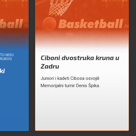
TU NISU
Ciboni dvostruka kruna u
STRUKOG
Zadru
ki
Juniori i kadeti Cibosa osvojili
Memorijalni turnir Denis Špika.