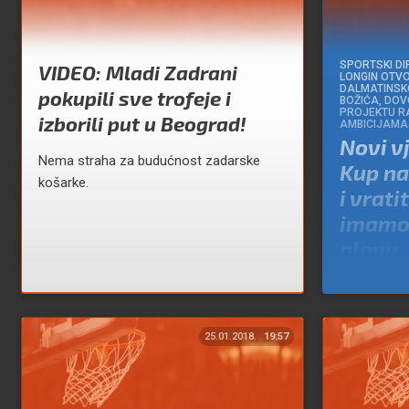
SPORTSKI DI
VIDEO: Mladi Zadrani
LONGIN OTV
DALMATINSK
pokupili sve trofeje i
BOŽIĆA, DOV
PROJEKTU R
izborili put u Beograd!
AMBICIJAMA
Novi v
Nema straha za budućnost zadarske
Kup na
košarke.
i vrati
imamo 
planu
Piše:
Paulo
25.01.2018.
19:57