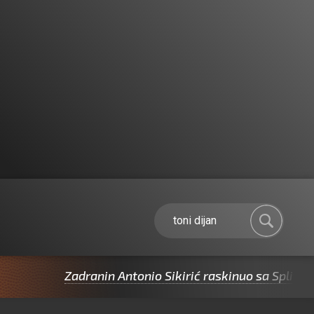
Zadranin Antonio Sikirić raskinuo sa Splitom pa p