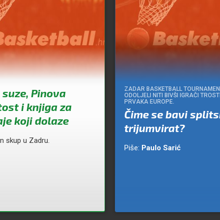
ZADAR BASKETBALL TOURNAMEN
 suze, Pinova
ODOLJELI NITI BIVŠI IGRAČI TRO
PRVAKA EUROPE.
ost i knjiga za
Čime se bavi splits
je koji dolaze
trijumvirat?
n skup u Zadru.
Piše:
Paulo Sarić