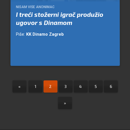
NISAM VIŠE ANONIMAC
I treći stožerni igrač produžio
ugovor s Dinamom
Piše:
KK Dinamo Zagreb
«
1
2
3
4
5
6
»