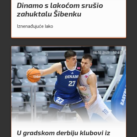
Dinamo s lakoćom srušio
zahuktalu Šibenku
Iznenađujuće lako
08.02.2023.
12:27
U gradskom derbiju klubovi iz