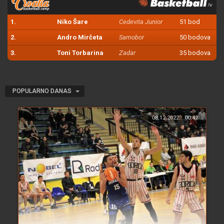
1.
Niko Šare
Cedevita Junior
51 bod
2.
Andro Mirčeta
Samobor
50 bodova
3.
Toni Torbarina
Zadar
35 bodova
POPULARNO DANAS
08.12.2022.
00:42