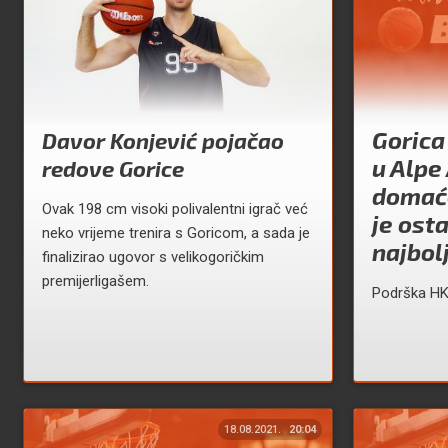
Gorica
Davor Konjević pojačao
u Alpe
redove Gorice
domaće
Ovak 198 cm visoki polivalentni igrač već
je ost
neko vrijeme trenira s Goricom, a sada je
najbol
finalizirao ugovor s velikogoričkim
premijerligašem.
Podrška HK
18.08.2021.
20:04