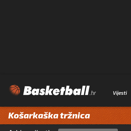
Vijesti
Košarkaška tržnica