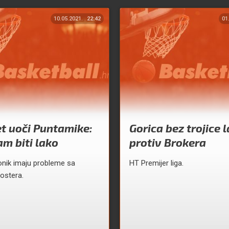
10.05.2021.
22:42
01
t uoči Puntamike:
Gorica bez trojice 
m biti lako
protiv Brokera
Sonik imaju probleme sa
HT Premijer liga.
ostera.