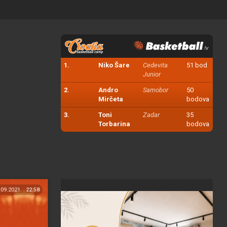
1.
Niko Šare
Cedevita
51 bod
Junior
2.
Andro
Samobor
50
Mirčeta
bodova
3.
Toni
Zadar
35
Torbarina
bodova
.09.2021.
22:58