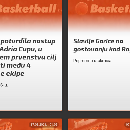
 potvrdila nastup
Slavlje Gorice na
 Adria Cupu, u
gostovanju kod R
m prvenstvu cilj
Pripremna utakmica.
ati među 4
je ekipe
S-u.
17.08.2021.
01:02
07