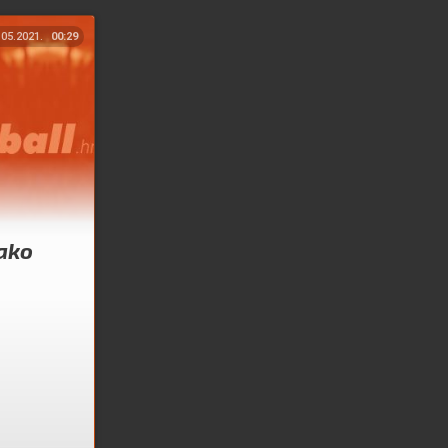
.05.2021.
00:29
lako