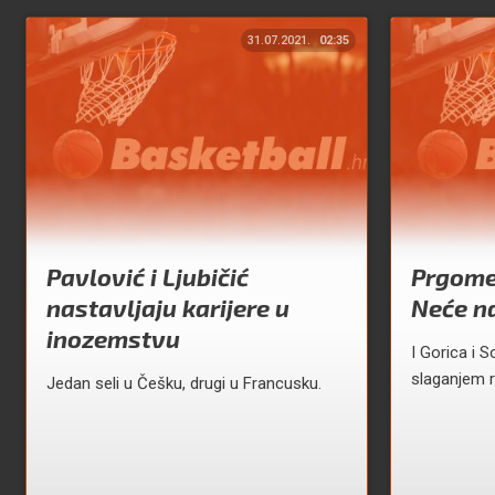
31.07.2021.
02:35
Pavlović i Ljubičić
Prgome
nastavljaju karijere u
Neće na
inozemstvu
I Gorica i 
slaganjem r
Jedan seli u Češku, drugi u Francusku.