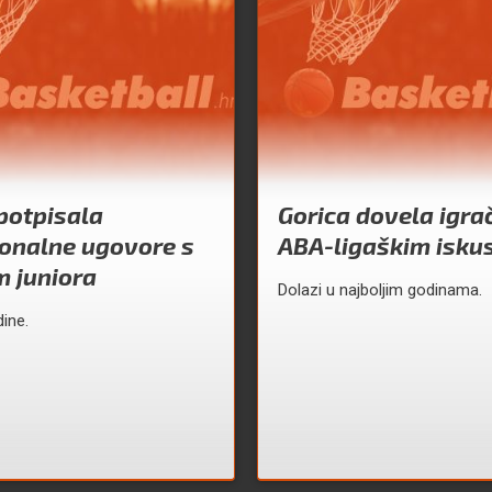
potpisala
Gorica dovela igra
ionalne ugovore s
ABA-ligaškim isk
m juniora
Dolazi u najboljim godinama.
dine.