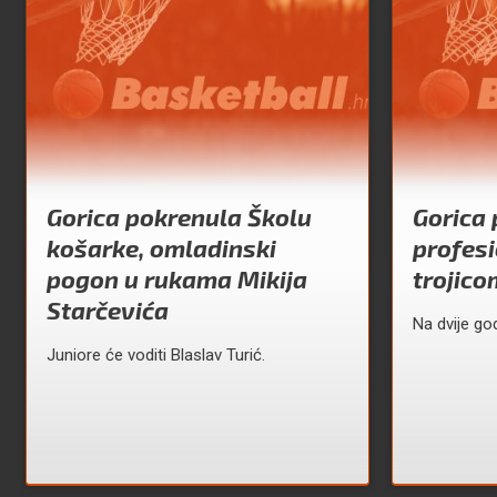
Gorica pokrenula Školu
Gorica 
košarke, omladinski
profes
pogon u rukama Mikija
trojico
Starčevića
Na dvije go
Juniore će voditi Blaslav Turić.