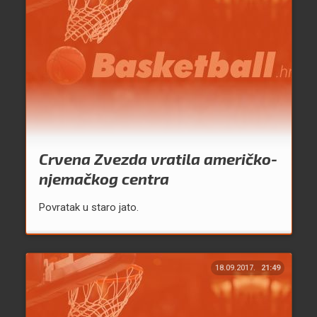
Crvena Zvezda vratila američko-
njemačkog centra
Povratak u staro jato.
18.09.2017.
21:49