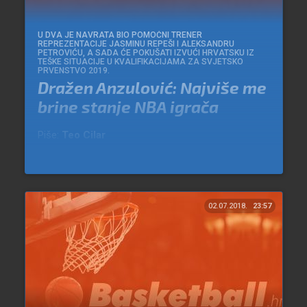
U DVA JE NAVRATA BIO POMOĆNI TRENER
REPREZENTACIJE JASMINU REPEŠI I ALEKSANDRU
PETROVIĆU, A SADA ĆE POKUŠATI IZVUĆI HRVATSKU IZ
TEŠKE SITUACIJE U KVALIFIKACIJAMA ZA SVJETSKO
PRVENSTVO 2019.
Dražen Anzulović: Najviše me
brine stanje NBA igrača
Piše:
Teo Cilar
02.07.2018.
23:57