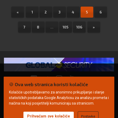
«
1
2
3
4
5
6
7
8
...
105
106
»
🍪 Ova web stranica koristi kolačiće
Kolačiće upotrebljavamo za anonimno prikupljanje i slanje
© Copyright 2026. | ARILEO
statističkih podataka Google Analyticsu za analizu prometa i
načina na koji posjetitelji komuniciraju sa stranicom.
Prihvaćam sve kolačiće
Postavke