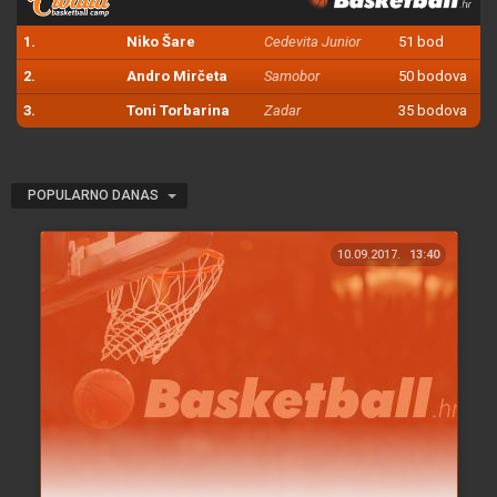
1.
Niko Šare
Cedevita Junior
51 bod
2.
Andro Mirčeta
Samobor
50 bodova
3.
Toni Torbarina
Zadar
35 bodova
POPULARNO DANAS
10.09.2017.
13:40