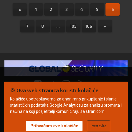
«
1
2
3
4
5
6
7
8
...
105
106
»
🍪 Ova web stranica koristi kolačiće
Kolačiće upotrebljavamo za anonimno prikupljanje i slanje
© Copyright 2026. | ARILEO
statističkih podataka Google Analyticsu za analizu prometa i
načina na koji posjetitelji komuniciraju sa stranicom.
Prihvaćam sve kolačiće
Postavke