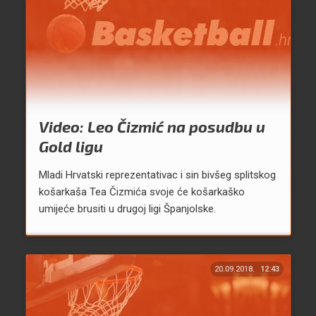
Video: Leo Čizmić na posudbu u
Gold ligu
Mladi Hrvatski reprezentativac i sin bivšeg splitskog
košarkaša Tea Čizmića svoje će košarkaško
umijeće brusiti u drugoj ligi Španjolske.
20.09.2018.
12:43