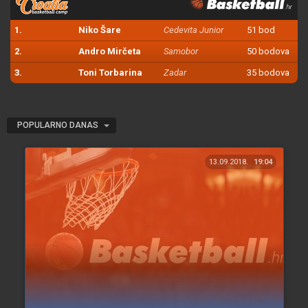
1.
Niko Šare
Cedevita Junior
51 bod
2.
Andro Mirčeta
Samobor
50 bodova
3.
Toni Torbarina
Zadar
35 bodova
POPULARNO DANAS
13.09.2018.
19:04