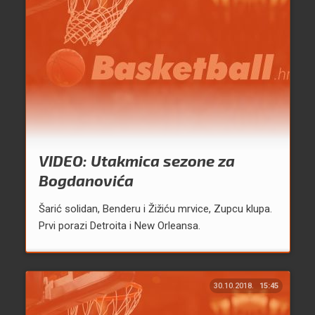
VIDEO: Utakmica sezone za
Bogdanovića
Šarić solidan, Benderu i Žižiću mrvice, Zupcu klupa.
Prvi porazi Detroita i New Orleansa.
30.10.2018.
15:45