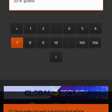
2018. godine.
«
1
2
...
4
5
6
7
8
9
10
...
105
106
»
🍪 Ova web stranica koristi kolačiće