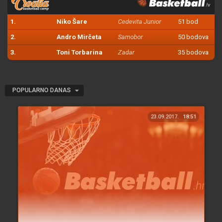
1.
Niko Šare
Cedevita Junior
51 bod
2.
Andro Mirčeta
Samobor
50 bodova
3.
Toni Torbarina
Zadar
35 bodova
POPULARNO DANAS
23.09.2017.
18:51