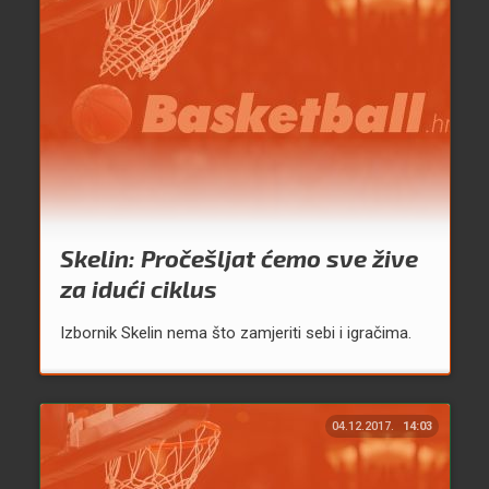
Skelin: Pročešljat ćemo sve žive
za idući ciklus
Izbornik Skelin nema što zamjeriti sebi i igračima.
04.12.2017.
14:03