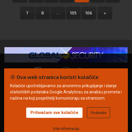
7
8
...
105
106
»
🍪 Ova web stranica koristi kolačiće
Kolačiće upotrebljavamo za anonimno prikupljanje i slanje
© Copyright 2026. | ARILEO
statističkih podataka Google Analyticsu za analizu prometa i
načina na koji posjetitelji komuniciraju sa stranicom.
Prihvaćam sve kolačiće
Postavke
Uvjeti korištenja
Politika privatnosti
Impressum
Oglašavanje
Kontakt
Više informacija