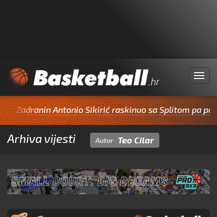
Menu
dranin Antonio Sikirić raskinuo sa Splitom pa potpisao
Arhiva vijesti
Teo Cilar
Autor