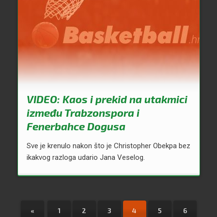
VIDEO: Kaos i prekid na utakmici
između Trabzonspora i
Fenerbahce Dogusa
Sve je krenulo nakon što je Christopher Obekpa bez
ikakvog razloga udario Jana Veselog.
«
1
2
3
4
5
6