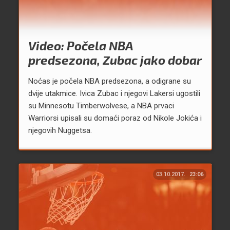
Video: Počela NBA
predsezona, Zubac jako dobar
Noćas je počela NBA predsezona, a odigrane su
dvije utakmice. Ivica Zubac i njegovi Lakersi ugostili
su Minnesotu Timberwolvese, a NBA prvaci
Warriorsi upisali su domaći poraz od Nikole Jokića i
njegovih Nuggetsa.
03.10.2017.
23:06