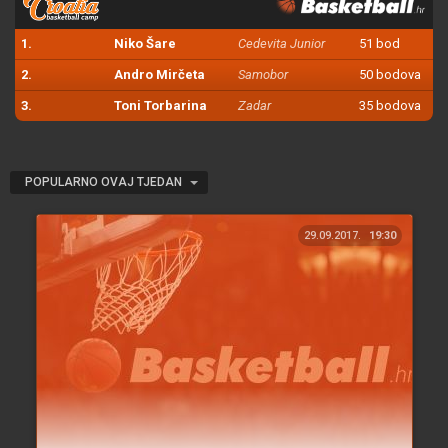
1.
Niko Šare
Cedevita Junior
51 bod
2.
Andro Mirčeta
Samobor
50 bodova
3.
Toni Torbarina
Zadar
35 bodova
POPULARNO OVAJ TJEDAN
29.09.2017.
19:30