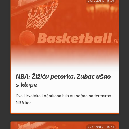
09.10.2017.
15:03
NBA: Žižiću petorka, Zubac ušao
s klupe
Dva Hrvatska košarkaša bila su noćas na terenima
NBA lige.
25.10.2017.
15:41