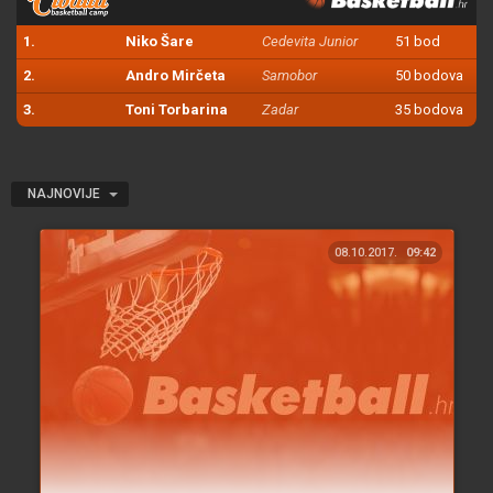
1.
Niko Šare
Cedevita Junior
51 bod
2.
Andro Mirčeta
Samobor
50 bodova
3.
Toni Torbarina
Zadar
35 bodova
NAJNOVIJE
08.10.2017.
09:42