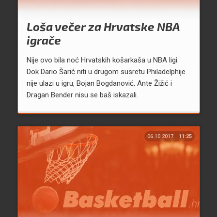
Loša večer za Hrvatske NBA
igrače
Nije ovo bila noć Hrvatskih košarkaša u NBA ligi.
Dok Dario Šarić niti u drugom susretu Philadelphije
nije ulazi u igru, Bojan Bogdanović, Ante Žižić i
Dragan Bender nisu se baš iskazali.
06.10.2017.
11:25