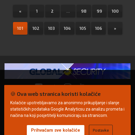
«
1
2
...
98
99
100
101
102
103
104
105
106
»
🍪 Ova web stranica koristi kolačiće
Kolačiće upotrebljavamo za anonimno prikupljanje i slanje
© Copyright 2026. | ARILEO
statističkih podataka Google Analyticsu za analizu prometa i
načina na koji posjetitelji komuniciraju sa stranicom.
Prihvaćam sve kolačiće
Postavke