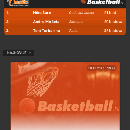
1.
Niko Šare
Cedevita Junior
51 bod
2.
Andro Mirčeta
Samobor
50 bodova
3.
Toni Torbarina
Zadar
35 bodova
NAJNOVIJE
18.10.2017.
10:27