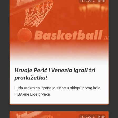
11.10.2017.
15:18
Hrvoje Perić i Venezia igrali tri
produžetka!
Luda utakmica igrana je sinoć u sklopu prvog kola
FIBA-ine Lige prvaka.
11.10.2017.
14:49