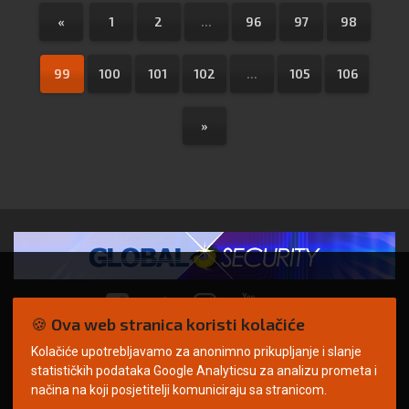
«
1
2
...
96
97
98
99
100
101
102
...
105
106
»
🍪 Ova web stranica koristi kolačiće
Kolačiće upotrebljavamo za anonimno prikupljanje i slanje
© Copyright 2026. | ARILEO
statističkih podataka Google Analyticsu za analizu prometa i
načina na koji posjetitelji komuniciraju sa stranicom.