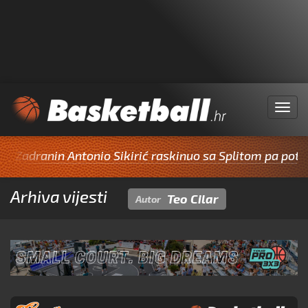
Menu
ranin Antonio Sikirić raskinuo sa Splitom pa potpisao z
Arhiva vijesti
Teo Cilar
Autor