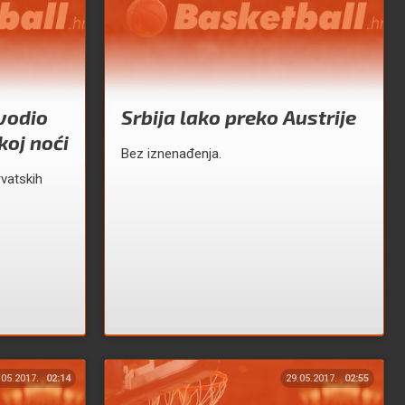
vodio
Srbija lako preko Austrije
koj noći
Bez iznenađenja.
rvatskih
.05.2017.
02:14
29.05.2017.
02:55