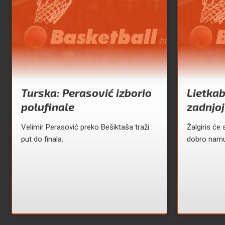
Turska: Perasović izborio
Lietkab
polufinale
zadnjoj
Velimir Perasović preko Bešiktaša traži
Žalgiris će
put do finala.
dobro namuč