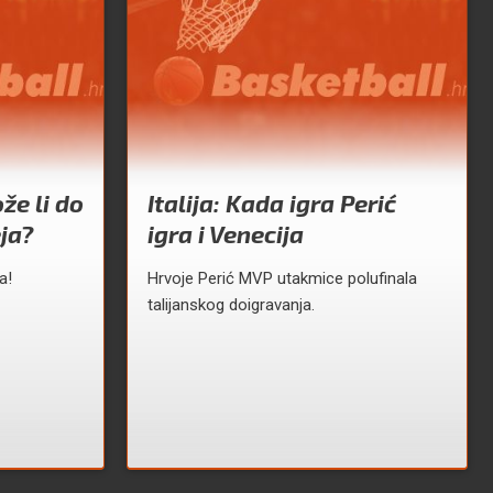
že li do
Italija: Kada igra Perić
eja?
igra i Venecija
a!
Hrvoje Perić MVP utakmice polufinala
talijanskog doigravanja.