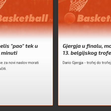
elis "pao" tek u
Gjergja u finalu, mo
 minuti
13. belgijskog trof
 se za novi naslov morati
Dario Gjergja - trofej do trofej
iti.