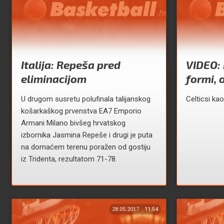
Italija: Repeša pred
VIDEO: 
eliminacijom
formi, 
U drugom susretu polufinala talijanskog
Celticsi ka
košarkaškog prvenstva EA7 Emporio
Armani Milano bivšeg hrvatskog
izbornika Jasmina Repeše i drugi je puta
na domaćem terenu poražen od gostiju
iz Tridenta, rezultatom 71-78.
28.05.2017.
11:54