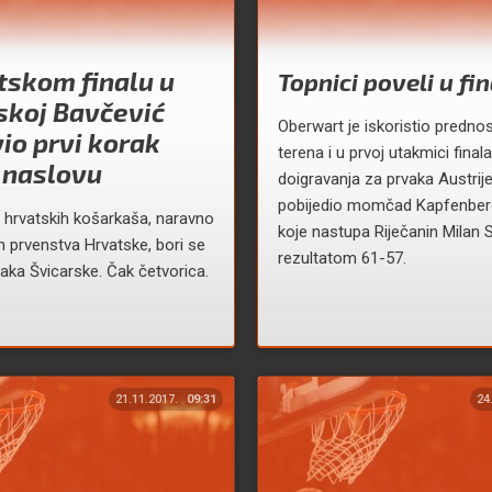
tskom finalu u
Topnici poveli u fi
skoj Bavčević
Oberwart je iskoristio predn
io prvi korak
terena i u prvoj utakmici finala
 naslovu
doigravanja za prvaka Austrije
pobijedio momčad Kapfenberg
j hrvatskih košarkaša, naravno
koje nastupa Riječanin Milan 
 prvenstva Hrvatske, bori se
rezultatom 61-57.
vaka Švicarske. Čak četvorica.
21.11.2017.
09:31
24