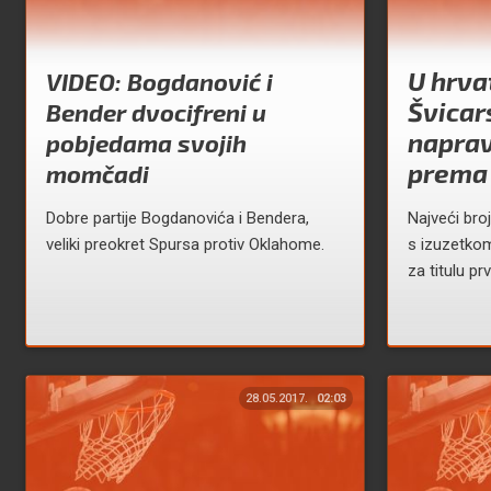
U hrva
VIDEO: Bogdanović i
Švicar
Bender dvocifreni u
naprav
pobjedama svojih
prema
momčadi
Dobre partije Bogdanovića i Bendera,
Najveći bro
veliki preokret Spursa protiv Oklahome.
s izuzetkom
za titulu pr
28.05.2017.
02:03