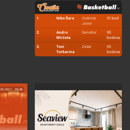
1.
Niko Šare
Cedevita
51 bod
Junior
2.
Andro
Samobor
50
Mirčeta
bodova
3.
Toni
Zadar
35
Torbarina
bodova
.05.2017.
23:45