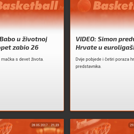
Babo u životnoj
VIDEO: Simon pred
opet zabio 26
Hrvate u euroligaš
o mačka s devet života.
Dvije pobjede i četiri poraza h
predstavnika.
28.05.2017.
21:23
29