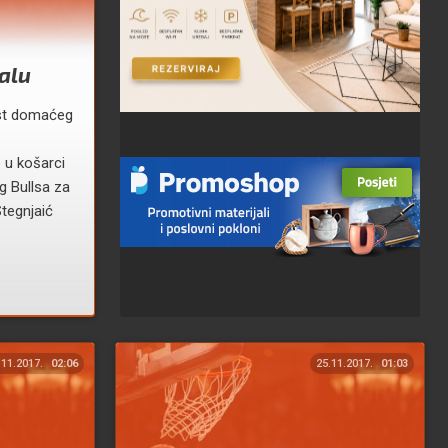
nalu
ost domaćeg
 u košarci
 Bullsa za
Stegnjaić
.11.2017.
02:06
25.11.2017.
01:03