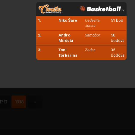
1.
Niko Šare
Cedevita
51 bod
Junior
2.
Andro
Samobor
50
Mirčeta
bodova
3.
Toni
Zadar
35
Torbarina
bodova
1317
1318
»