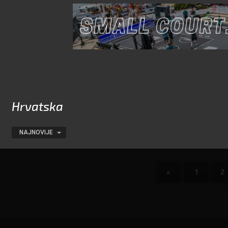
Hrvatska
NAJNOVIJE
«
1
2