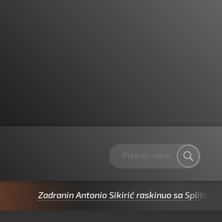
Zadranin Antonio Sikirić raskinuo sa Splitom pa