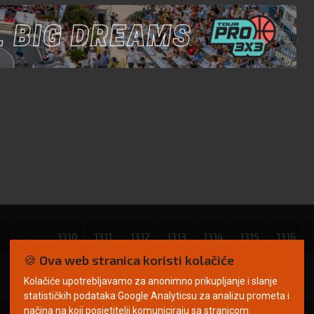
...
1310
1311
1312
1313
1314
1315
1316
🍪 Ova web stranica koristi kolačiće
Kolačiće upotrebljavamo za anonimno prikupljanje i slanje
statističkih podataka Google Analyticsu za analizu prometa i
načina na koji posjetitelji komuniciraju sa stranicom.