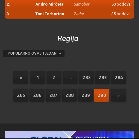
2.
Andro Mirčeta
Samobor
50 bodova
3.
Toni Torbarina
Zadar
35 bodova
Regija
POPULARNO OVAJ TJEDAN
«
1
2
...
282
283
284
285
286
287
288
289
290
»