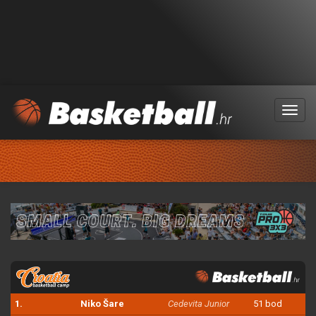
Menu
1.
Niko Šare
Cedevita Junior
51 bod