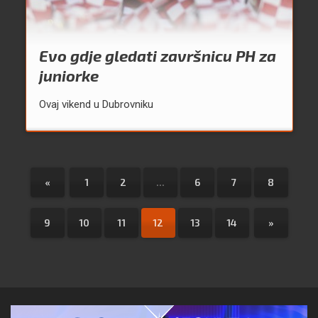
Evo gdje gledati završnicu PH za
juniorke
Ovaj vikend u Dubrovniku
«
1
2
...
6
7
8
9
10
11
12
13
14
»