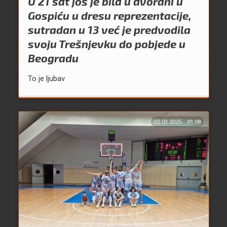
U 21 sat još je bila u dvorani u
Gospiću u dresu reprezentacije,
sutradan u 13 već je predvodila
svoju Trešnjevku do pobjede u
Beogradu
To je ljubav
02.03.2025.
01:08