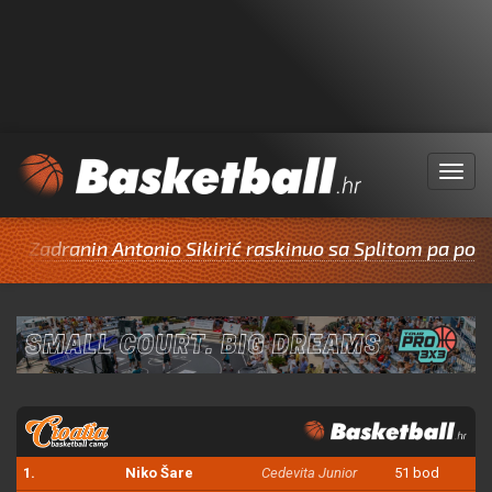
Menu
nin Antonio Sikirić raskinuo sa Splitom pa potpisao za
1.
Niko Šare
Cedevita Junior
51 bod