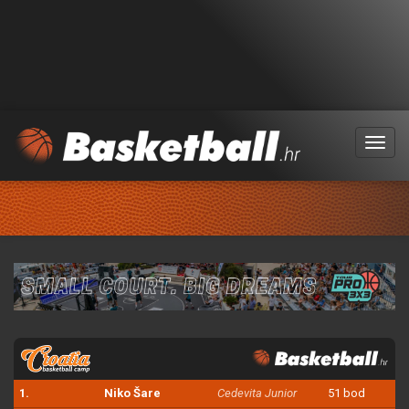
Menu
1.
Niko Šare
Cedevita Junior
51 bod