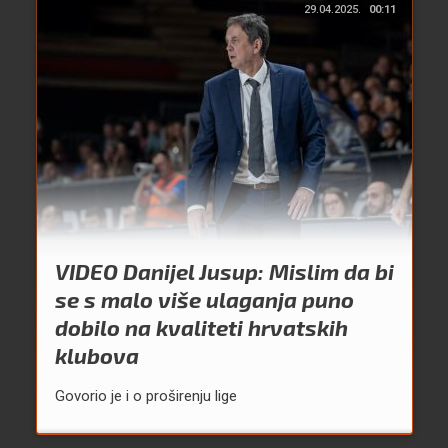
29.04.2025.
00:11
VIDEO Danijel Jusup: Mislim da bi
se s malo više ulaganja puno
dobilo na kvaliteti hrvatskih
klubova
Govorio je i o proširenju lige