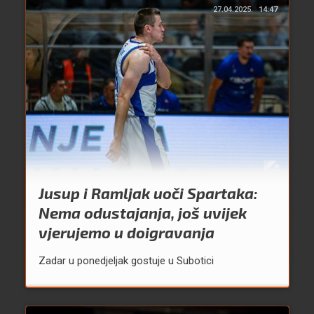
27.04.2025.
14:47
Jusup i Ramljak uoči Spartaka:
Nema odustajanja, još uvijek
vjerujemo u doigravanja
Zadar u ponedjeljak gostuje u Subotici