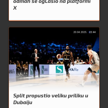
odmah se ogLasio na platformi
X
20.04.2025.
22:44
Split propustio veliku priliku u
Dubaiju