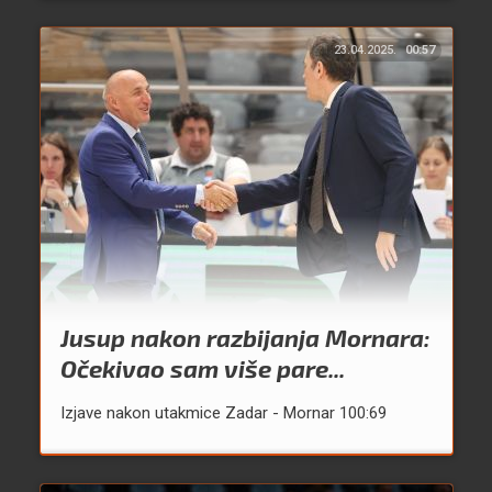
23.04.2025.
00:57
Jusup nakon razbijanja Mornara:
Očekivao sam više pare...
Izjave nakon utakmice Zadar - Mornar 100:69