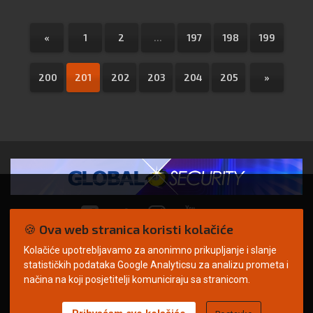
«
1
2
...
197
198
199
200
201
202
203
204
205
»
🍪 Ova web stranica koristi kolačiće
Kolačiće upotrebljavamo za anonimno prikupljanje i slanje
© Copyright 2026. | ARILEO
statističkih podataka Google Analyticsu za analizu prometa i
načina na koji posjetitelji komuniciraju sa stranicom.