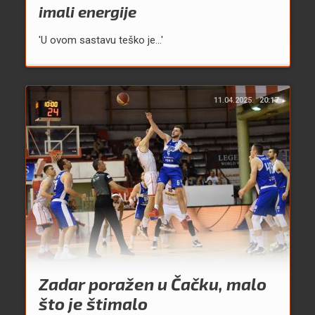
imali energije
'U ovom sastavu teško je...'
11.04.2025.
20:17
Zadar poražen u Čačku, malo
što je štimalo