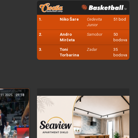
1.
Niko Šare
Cedevita
51 bod
Junior
2.
Andro
Samobor
50
Mirčeta
bodova
3.
Toni
Zadar
35
Torbarina
bodova
.11.2025.
21:18