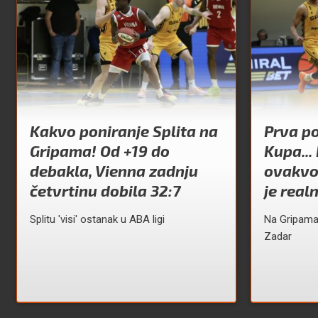
Kakvo poniranje Splita na
Prva po
Gripama! Od +19 do
Kupa... 
debakla, Vienna zadnju
ovakvo
četvrtinu dobila 32:7
je real
Splitu 'visi' ostanak u ABA ligi
Na Gripama
Zadar