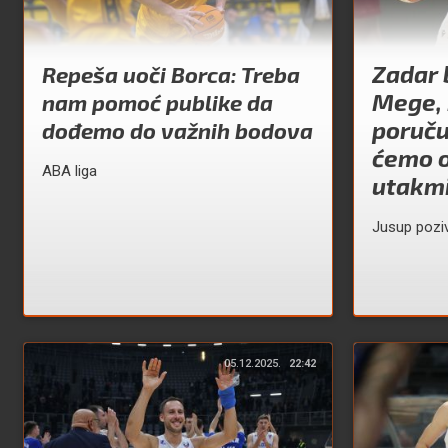
Zadar 
Repeša uoči Borca: Treba
Mege, 
nam pomoć publike da
poruču
dođemo do važnih bodova
ćemo o
ABA liga
utakm
Jusup poziv
05.12.2025.
22:42