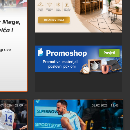
v Mege,
ića i
gi ove
.01.2026.
22:09
08.02.2026.
12:45