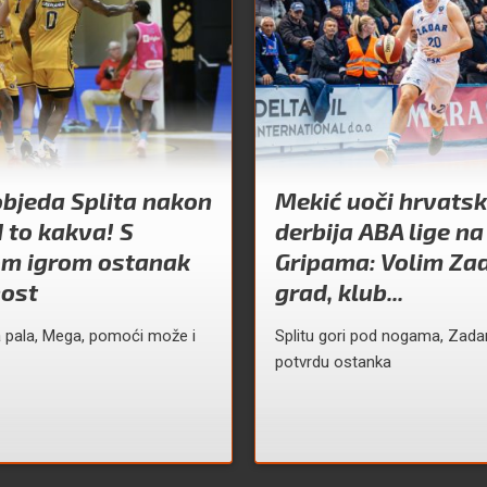
bjeda Splita nakon
Mekić uoči hrvats
I to kakva! S
derbija ABA lige na
m igrom ostanak
Gripama: Volim Zad
nost
grad, klub...
 pala, Mega, pomoći može i
Splitu gori pod nogama, Zadar
potvrdu ostanka