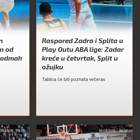
n
Raspored Zadra i Splita u
n od
Play Outu ABA lige: Zadar
i odmah
kreće u četvrtak, Split u
ožujku
Tablica će biti poznata večeras
.03.2026.
19:35
04.04.2026.
00:32