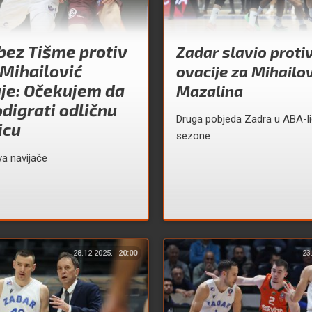
bez Tišme protiv
Zadar slavio proti
Mihailović
ovacije za Mihailov
je: Očekujem da
Mazalina
digrati odličnu
Druga pobjeda Zadra u ABA-li
icu
sezone
a navijače
28.12.2025.
20:00
23