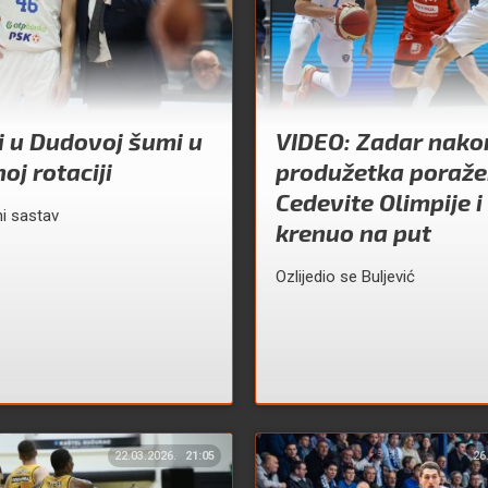
i u Dudovoj šumi u
VIDEO: Zadar nako
oj rotaciji
produžetka poraže
Cedevite Olimpije 
i sastav
krenuo na put
Ozlijedio se Buljević
22.03.2026.
21:05
26