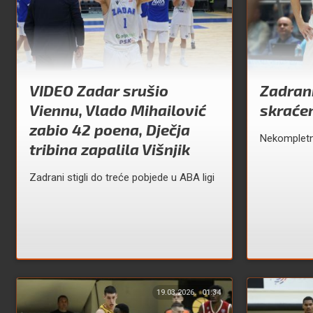
VIDEO Zadar srušio
Zadran
Viennu, Vlado Mihailović
skraćen
zabio 42 poena, Dječja
Nekompletn
tribina zapalila Višnjik
Zadrani stigli do treće pobjede u ABA ligi
19.03.2026.
01:34