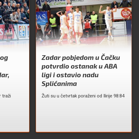
kog
Zadar pobjedom u Čačku
potvrdio ostanak u ABA
ar,
ligi i ostavio nadu
Splićanima
 traži
Žuti su u četvrtak poraženi od Ilirije 98:84