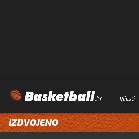
Vijesti
IZDVOJENO