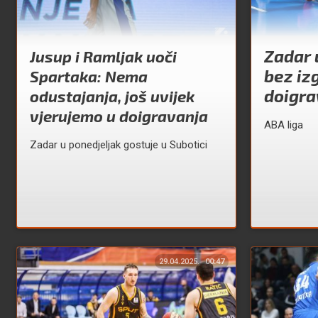
Zadar 
Jusup i Ramljak uoči
bez iz
Spartaka: Nema
doigra
odustajanja, još uvijek
vjerujemo u doigravanja
ABA liga
Zadar u ponedjeljak gostuje u Subotici
29.04.2025.
00:47