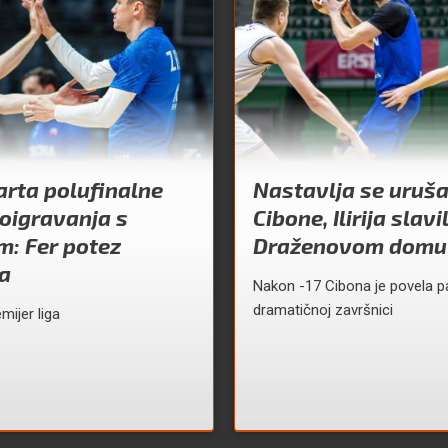
arta polufinalne
Nastavlja se uruš
doigravanja s
Cibone, Ilirija slavi
m: Fer potez
Draženovom domu
a
Nakon -17 Cibona je povela pa
dramatičnoj završnici
ijer liga