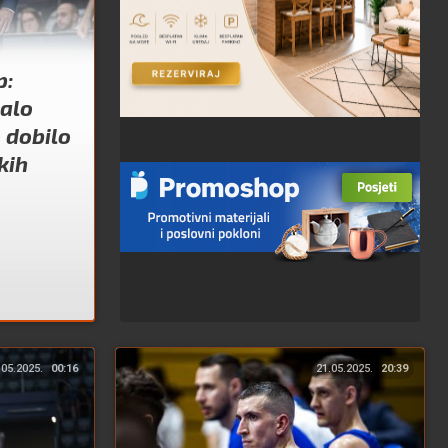
p:
malo
 dobilo
kih
.05.2025.
00:16
21.05.2025.
20:39