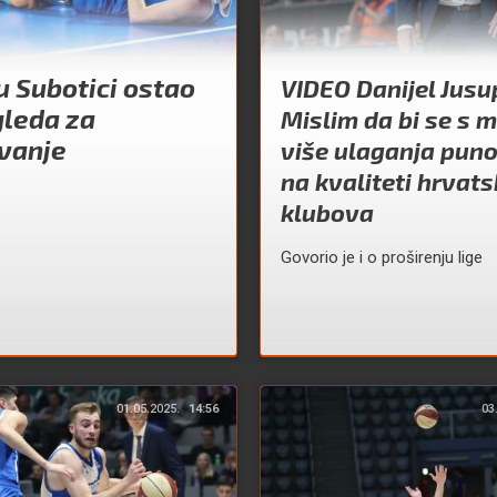
u Subotici ostao
VIDEO Danijel Jusu
gleda za
Mislim da bi se s 
vanje
više ulaganja puno
na kvaliteti hrvats
klubova
Govorio je i o proširenju lige
01.05.2025.
14:56
03