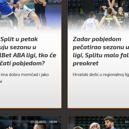
 Split u petak
Zadar pobjedom
uju sezonu u
pečatirao sezonu 
Bet ABA ligi, tko će
ligi, Splitu malo fal
nčati pobjedom?
preokret
t ima dobru momčad i jako
Hrvatski derbi u regionalnoj lig
re
22.05.2025.
18:04
30