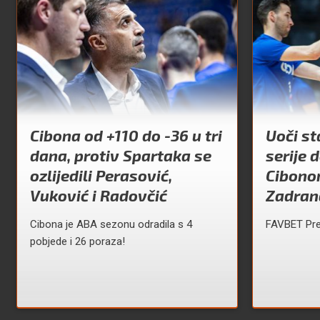
Cibona od +110 do -36 u tri
Uoči st
dana, protiv Spartaka se
serije 
ozlijedili Perasović,
Cibono
Vuković i Radovčić
Zadran
Cibona je ABA sezonu odradila s 4
FAVBET Prem
pobjede i 26 poraza!