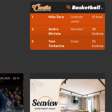
1.
Niko Šare
Cedevita
51 bod
Junior
2.
Andro
Samobor
50
Mirčeta
bodova
3.
Toni
Zadar
35
Torbarina
bodova
.04.2025.
22:11