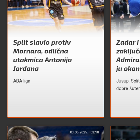
Split slavio protiv
Zadar i
Mornara, odlična
zaključ
utakmica Antonija
Admiral
Jordana
ju oko
ABA liga
Jusup: Spli
dobre šute
03.05.2025.
02:18