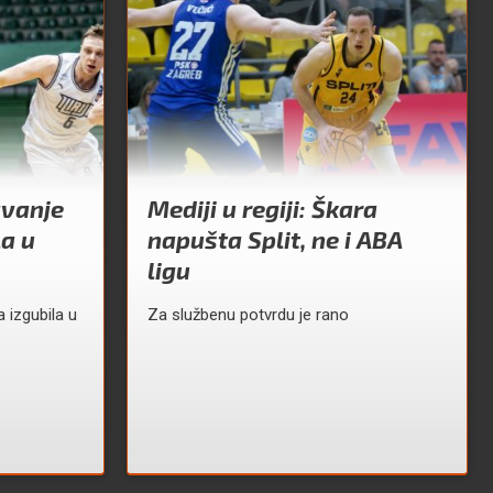
avanje
Mediji u regiji: Škara
la u
napušta Split, ne i ABA
ligu
 izgubila u
Za službenu potvrdu je rano