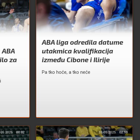
ABA liga odredila datume
u ABA
utakmica kvalifikacija
ilo za
između Cibone i Ilirije
Pa tko hoće, a tko neće
i
.05.2025.
00:02
31.05.2025.
02:10