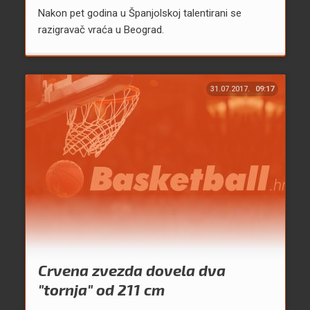
Nakon pet godina u Španjolskoj talentirani se
razigravač vraća u Beograd.
31.07.2017.
09:17
Crvena zvezda dovela dva
"tornja" od 211 cm