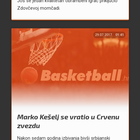
Još se jedan kvalitetan obrambeni igrač priključio
Zdovčevoj momčadi.
29.07.2017.
01:41
Marko Kešelj se vratio u Crvenu
zvezdu
Nakon sedam godina izbivanja bivši srbijanski