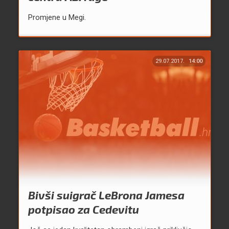
Promjene u Megi.
29.07.2017.
14:00
Bivši suigrač LeBrona Jamesa
potpisao za Cedevitu