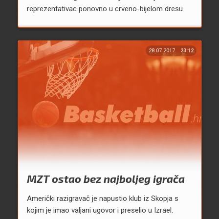
reprezentativac ponovno u crveno-bijelom dresu.
28.07.2017.
23:12
MZT ostao bez najboljeg igrača
Američki razigravač je napustio klub iz Skopja s
kojim je imao valjani ugovor i preselio u Izrael.