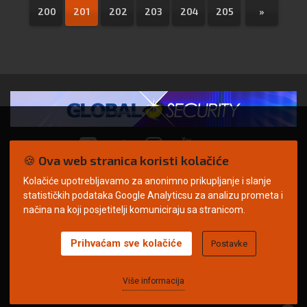
200
201
202
203
204
205
»
🍪 Ova web stranica koristi kolačiće
Kolačiće upotrebljavamo za anonimno prikupljanje i slanje
© Copyright 2026. | ARILEO
statističkih podataka Google Analyticsu za analizu prometa i
načina na koji posjetitelji komuniciraju sa stranicom.
Prihvaćam sve kolačiće
Postavke
Uvjeti korištenja
Politika privatnosti
Impressum
Oglašavanje
Kontakt
Više informacija