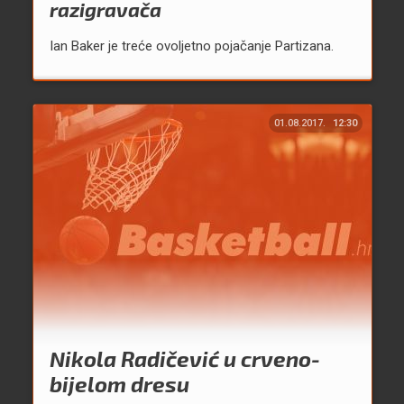
razigravača
Ian Baker je treće ovoljetno pojačanje Partizana.
01.08.2017.
12:30
Nikola Radičević u crveno-
bijelom dresu