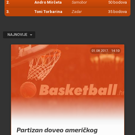
2.
Andro Mirčeta
Samobor
50 bodova
3.
Toni Torbarina
Zadar
35 bodova
NAJNOVIJE
01.08.2017.
14:10
Partizan doveo američkog