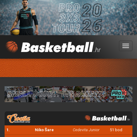
Menu
1.
Niko Šare
Cedevita Junior
51 bod