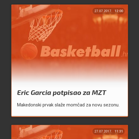
27.07.2017.
12:00
Eric Garcia potpisao za MZT
Makedonski prvak slaže momčad za novu sezonu.
27.07.2017.
11:31