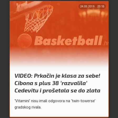
24.05.2019.
23:15
VIDEO: Prkačin je klasa za sebe!
Cibona s plus 38 ‘razvalila’
Cedevitu i prošetala se do zlata
‘Vitamini’ nisu imali odgovora na ‘twin-towerse’
gradskog rivala.