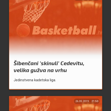
Šibenčani 'skinuli' Cedevitu,
velika gužva na vrhu
Jedinstvena kadetska liga.
26.05.2019.
21:50