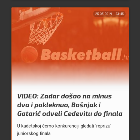
25.05.2019.
23:45
VIDEO: Zadar došao na minus
dva i pokleknuo, Bošnjak i
Gatarić odveli Cedevitu do finala
U kadetskoj ćemo konkurenciji gledati 'reprizu'
juniorskog finala.