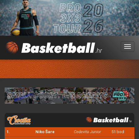
Menu
1.
Niko Šare
Cedevita Junior
51 bod