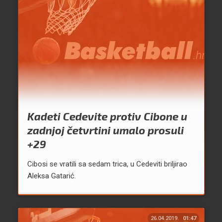
Kadeti Cedevite protiv Cibone u
zadnjoj četvrtini umalo prosuli
+29
Cibosi se vratili sa sedam trica, u Cedeviti briljirao
Aleksa Gatarić.
26.04.2019.
01:47