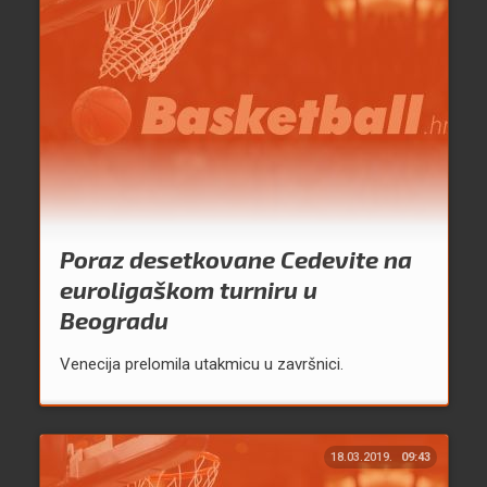
Poraz desetkovane Cedevite na
euroligaškom turniru u
Beogradu
Venecija prelomila utakmicu u završnici.
18.03.2019.
09:43