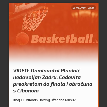
23.05.2019.
23:35
VIDEO: Dominantni Planinić
nedovoljan Zadru. Cedevita
preokretom do finala i obračuna
s Cibonom
Imaju li 'Vitamini' novog Džanana Musu?