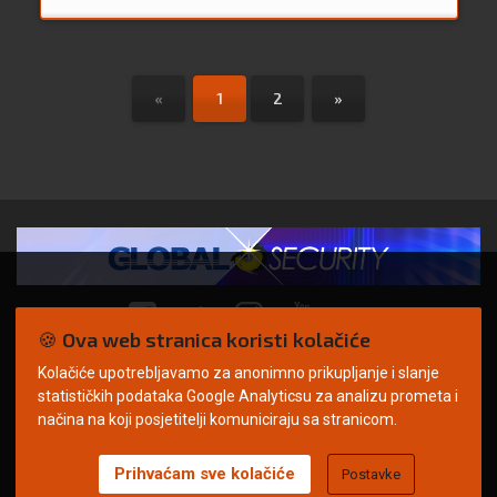
«
1
2
»
🍪 Ova web stranica koristi kolačiće
Kolačiće upotrebljavamo za anonimno prikupljanje i slanje
© Copyright 2026. | ARILEO
statističkih podataka Google Analyticsu za analizu prometa i
načina na koji posjetitelji komuniciraju sa stranicom.
Prihvaćam sve kolačiće
Postavke