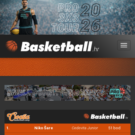
Menu
1.
Niko Šare
Cedevita Junior
51 bod