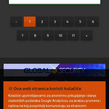
«
1
2
3
4
5
6
7
8
9
10
11
»
🍪 Ova web stranica koristi kolačiće
Kolačiće upotrebljavamo za anonimno prikupljanje i slanje
© Copyright 2026. | ARILEO
statističkih podataka Google Analyticsu za analizu prometa i
načina na koji posjetitelji komuniciraju sa stranicom.