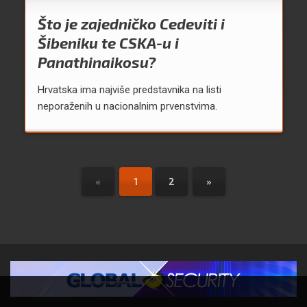
Što je zajedničko Cedeviti i
Šibeniku te CSKA-u i
Panathinaikosu?
Hrvatska ima najviše predstavnika na listi
neporaženih u nacionalnim prvenstvima.
«
1
2
»