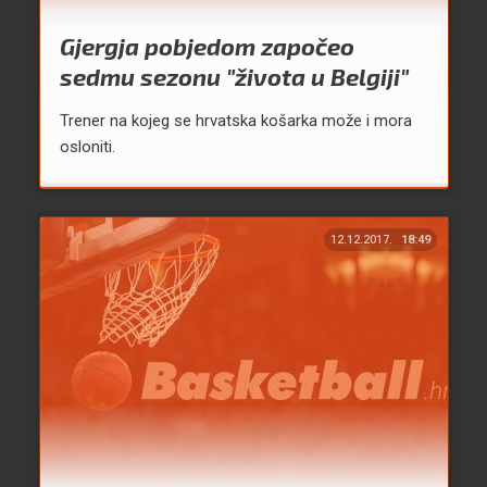
Gjergja pobjedom započeo
sedmu sezonu "života u Belgiji"
Trener na kojeg se hrvatska košarka može i mora
osloniti.
12.12.2017.
18:49