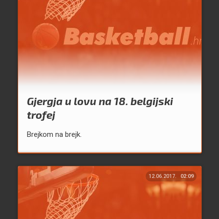
Gjergja u lovu na 18. belgijski
trofej
Brejkom na brejk.
12.06.2017.
02:09