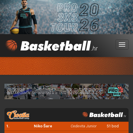
Menu
1.
Niko Šare
Cedevita Junior
51 bod