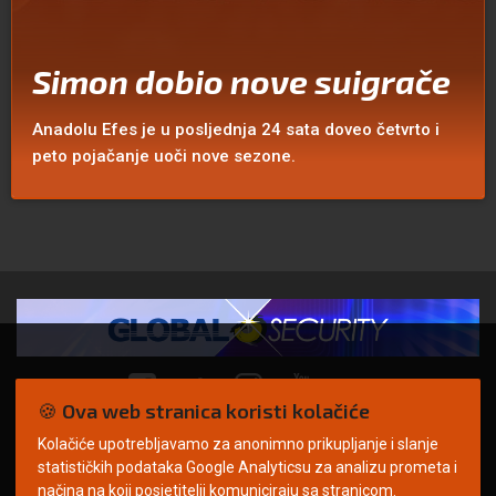
Simon dobio nove suigrače
Anadolu Efes je u posljednja 24 sata doveo četvrto i
peto pojačanje uoči nove sezone.
🍪 Ova web stranica koristi kolačiće
Kolačiće upotrebljavamo za anonimno prikupljanje i slanje
© Copyright 2026. | ARILEO
statističkih podataka Google Analyticsu za analizu prometa i
načina na koji posjetitelji komuniciraju sa stranicom.