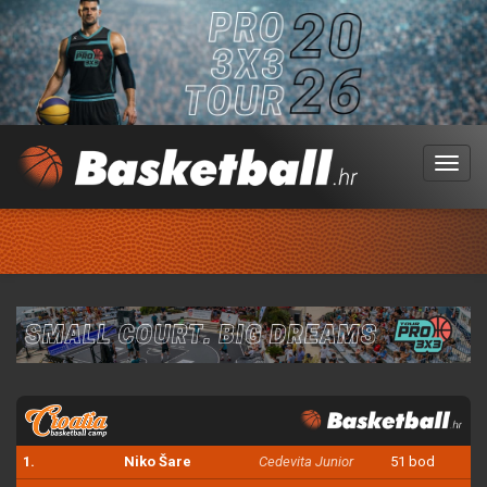
Menu
1.
Niko Šare
Cedevita Junior
51 bod