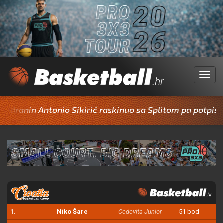
Menu
n Antonio Sikirić raskinuo sa Splitom pa potpisao za C
1.
Niko Šare
Cedevita Junior
51 bod