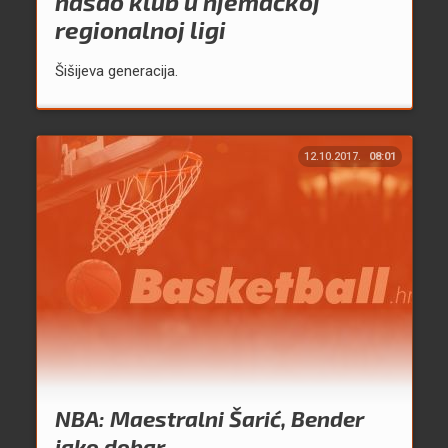
našao klub u njemačkoj
regionalnoj ligi
Šišijeva generacija.
12.10.2017.
08:01
NBA: Maestralni Šarić, Bender
jako dobar