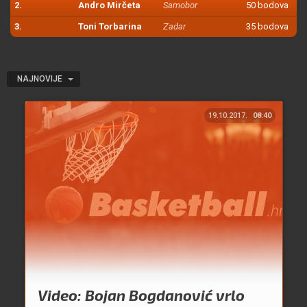
2.
Andro Mirčeta
Samobor
50 bodova
3.
Toni Torbarina
Zadar
35 bodova
NAJNOVIJE
19.10.2017.
08:40
Video: Bojan Bogdanović vrlo