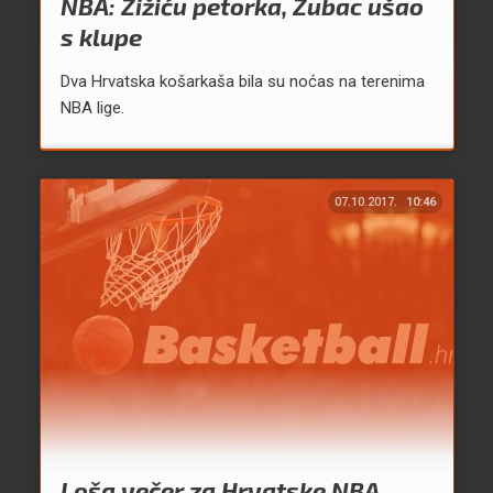
NBA: Žižiću petorka, Zubac ušao
s klupe
Dva Hrvatska košarkaša bila su noćas na terenima
NBA lige.
07.10.2017.
10:46
Loša večer za Hrvatske NBA