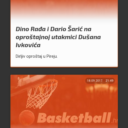
Dino Rađa i Dario Šarić na
oproštajnoj utakmici Dušana
Ivkovića
Dirljiv oproštaj u Pireju.
18.09.2017.
21:49