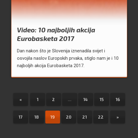
Video: 10 najboljih akcija
Eurobasketa 2017
Dan nakon što je Slovenija iznenadila svijet i
osvojila naslov Europskih prvaka, stiglo nam je i 10
najboljih akcija Eurobasketa 2017.
«
1
2
...
14
15
16
17
18
19
20
21
22
»