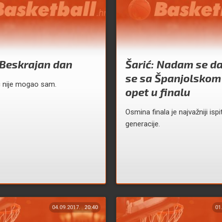
 Beskrajan dan
Šarić: Nadam se d
se sa Španjolskom 
 nije mogao sam.
opet u finalu
Osmina finala je najvažniji ispi
generacije.
04.09.2017.
20:40
01