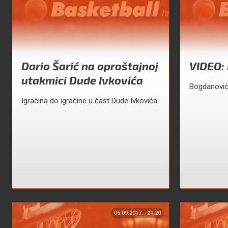
Dario Šarić na oproštajnoj
VIDEO:
utakmici Dude Ivkovića
Bogdanović
Igračina do igračine u čast Dude Ivkovića.
05.09.2017.
21:20