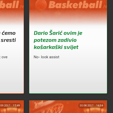
a ćemo
Dario Šarić ovim je
sresti
potezom zadivio
košarkaški svijet
t ove
No- look assist
.09.2017.
17:49
30.08.2017.
14:54