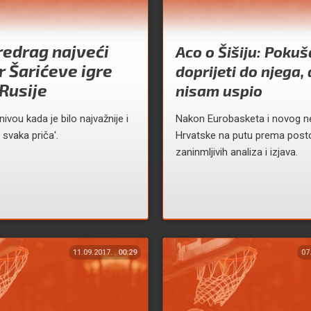
redrag najveći
Aco o Šišiju: Poku
r Šarićeve igre
doprijeti do njega, 
 Rusije
nisam uspio
 nivou kada je bilo najvažnije i
Nakon Eurobasketa i novog n
 svaka priča'.
Hrvatske na putu prema posto
zaninmljivih analiza i izjava.
11.09.2017.
00:29
07