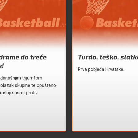
drame do treće
Tvrdo, teško, slatk
e!
Prva pobjeda Hrvatske.
 današnjim trijumfom
rolazak skupine te opušteno
rašnji susret protiv