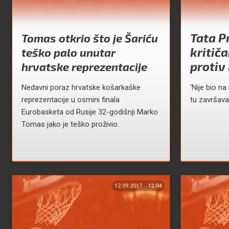
Tata P
Tomas otkrio što je Šariću
kritiča
teško palo unutar
protiv
hrvatske reprezentacije
Nedavni poraz hrvatske košarkaške
'Nije bio na
reprezentacije u osmini finala
tu završava
Eurobasketa od Rusije 32-godišnji Marko
Tomas jako je teško proživio.
12.09.2017.
12:04