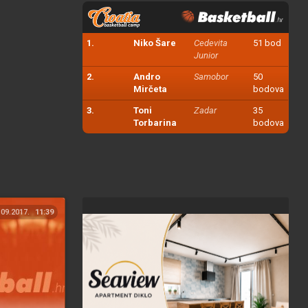
1.
Niko Šare
Cedevita
51 bod
Junior
2.
Andro
Samobor
50
Mirčeta
bodova
3.
Toni
Zadar
35
Torbarina
bodova
.09.2017.
11:39