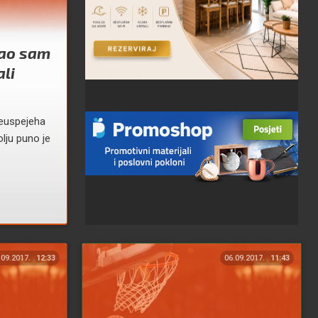
šao sam
ali
euspejeha
lju puno je
.09.2017.
12:33
06.09.2017.
11:43