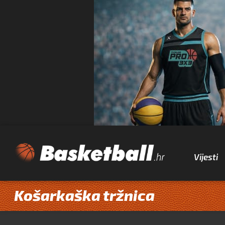
Vijesti
Košarkaška tržnica