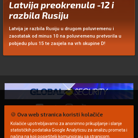
Latvija preokrenula -12 i
razbila Rusiju
Latvija je razbila Rusiju u drugom poluvremenu i
zaostatak od minus 10 na poluvremenu pretvorila u
pobjedu plus 15 te zasjela na vrh skupine D!
🍪 Ova web stranica koristi kolačiće
Kolačiće upotrebljavamo za anonimno prikupljanje i slanje
© Copyright 2026. | ARILEO
statističkih podataka Google Analyticsu za analizu prometa i
načina na koji posjetitelji komuniciraju sa stranicom.