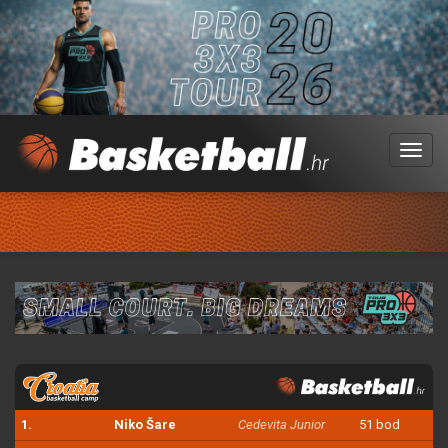
Menu
1.
Niko Šare
Cedevita Junior
51 bod