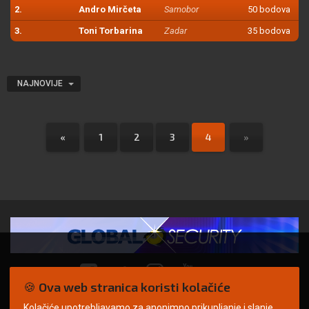
2.
Andro Mirčeta
Samobor
50 bodova
3.
Toni Torbarina
Zadar
35 bodova
NAJNOVIJE
«
1
2
3
4
»
🍪 Ova web stranica koristi kolačiće
Kolačiće upotrebljavamo za anonimno prikupljanje i slanje