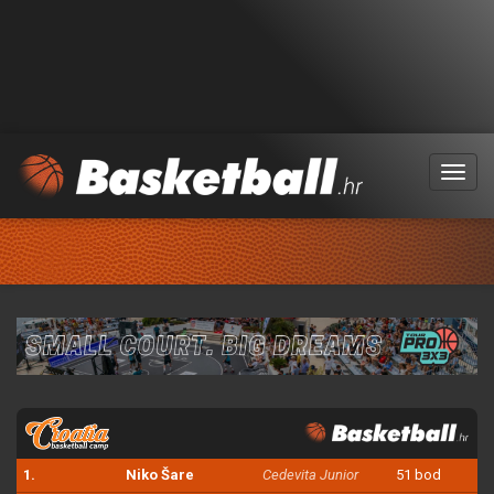
Menu
1.
Niko Šare
Cedevita Junior
51 bod