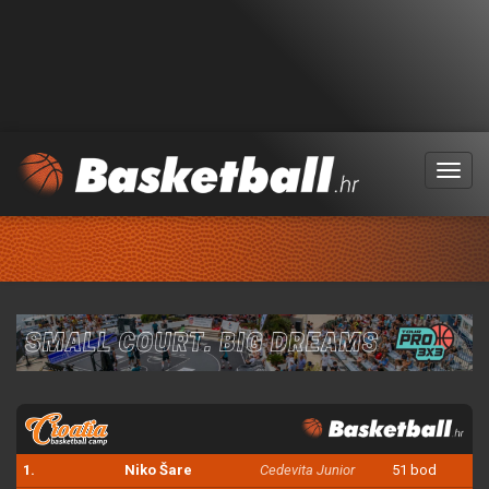
Menu
1.
Niko Šare
Cedevita Junior
51 bod