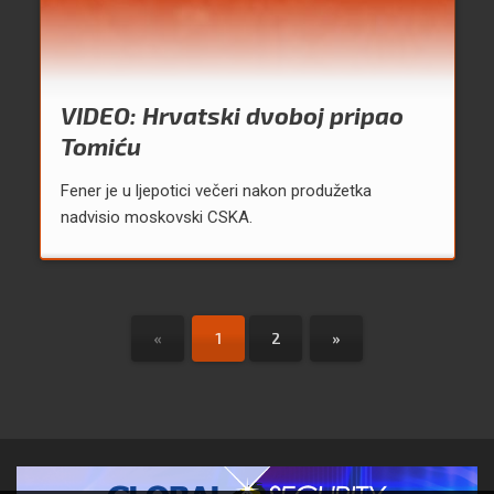
VIDEO: Hrvatski dvoboj pripao
Tomiću
Fener je u ljepotici večeri nakon produžetka
nadvisio moskovski CSKA.
«
1
2
»