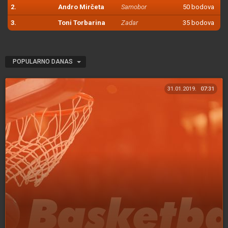
2.
Andro Mirčeta
Samobor
50 bodova
3.
Toni Torbarina
Zadar
35 bodova
POPULARNO DANAS
31.01.2019.
07:31