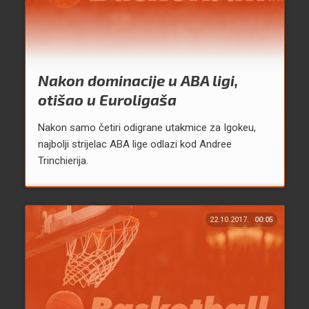
Nakon dominacije u ABA ligi,
otišao u Euroligaša
Nakon samo četiri odigrane utakmice za Igokeu,
najbolji strijelac ABA lige odlazi kod Andree
Trinchierija.
22.10.2017.
00:05