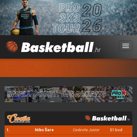
Menu
1.
Niko Šare
Cedevita Junior
51 bod