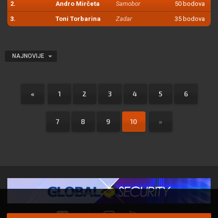
2.
Andro Mirčeta
Samobor
50 bodova
3.
Toni Torbarina
Zadar
35 bodova
NAJNOVIJE
«
1
2
3
4
5
6
7
8
9
10
»