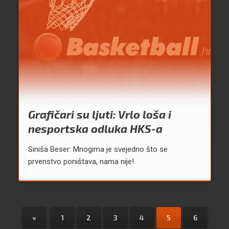
Grafičari su ljuti: Vrlo loša i
nesportska odluka HKS-a
Siniša Beser: Mnogima je svejedno što se
prvenstvo poništava, nama nije!
«
1
2
3
4
5
6