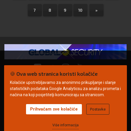
7
8
9
10
»
🍪 Ova web stranica koristi kolačiće
Kolačiće upotrebljavamo za anonimno prikupljanje i slanje
© Copyright 2026. | ARILEO
statističkih podataka Google Analyticsu za analizu prometa i
načina na koji posjetitelji komuniciraju sa stranicom.
Prihvaćam sve kolačiće
Postavke
Uvjeti korištenja
Politika privatnosti
Impressum
Oglašavanje
Kontakt
Više informacija