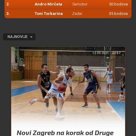
2.
Andro Mirčeta
Samobor
50 bodova
3.
Toni Torbarina
Zadar
35 bodova
NAJNOVIJE
12.09.2021.
22:57
Novi Zagreb na korak od Druge