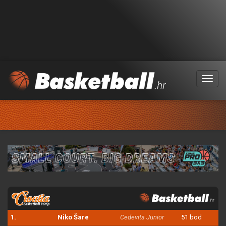
Menu
1.
Niko Šare
Cedevita Junior
51 bod