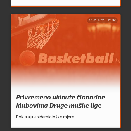
19.01.2021.
23:36
Privremeno ukinute članarine
klubovima Druge muške lige
Dok traju epidemiološke mjere.