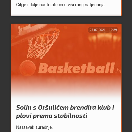
Cilj je i dalje nastojati ući u viši rang natjecanja
27.07.2021.
19:29
Solin s Oršulićem brendira klub i
plovi prema stabilnosti
Nastavak suradnje.