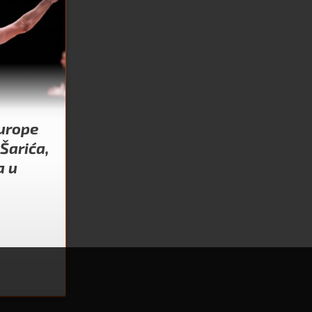
Europe
Šarića,
a u