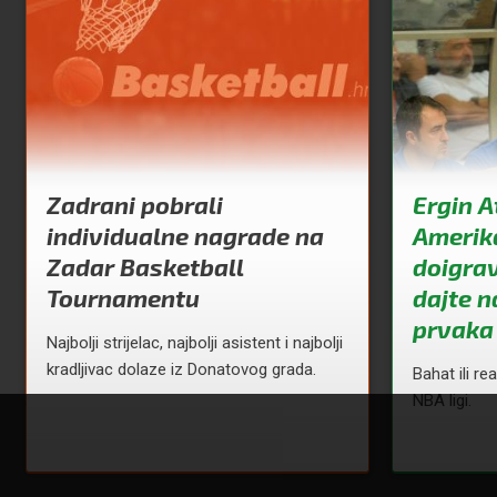
Zadrani pobrali
Ergin 
individualne nagrade na
Amerika
Zadar Basketball
doigrav
Tournamentu
dajte 
prvaka
Najbolji strijelac, najbolji asistent i najbolji
kradljivac dolaze iz Donatovog grada.
Bahat ili re
NBA ligi.