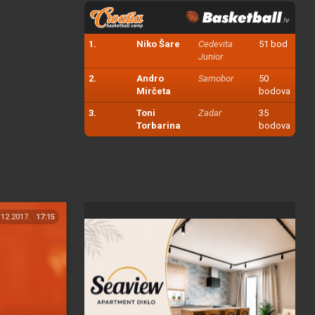
1.
Niko Šare
Cedevita
51 bod
Junior
2.
Andro
Samobor
50
Mirčeta
bodova
3.
Toni
Zadar
35
Torbarina
bodova
.12.2017.
17:15