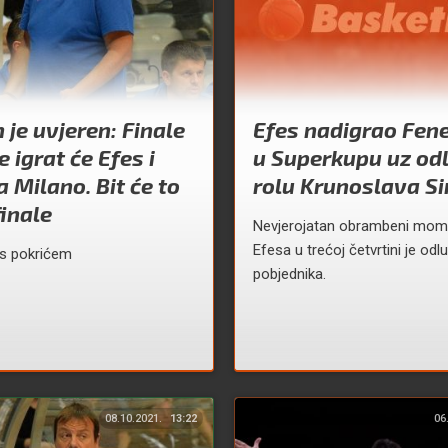
je uvjeren: Finale
Efes nadigrao Fen
e igrat će Efes i
u Superkupu uz od
a Milano. Bit će to
rolu Krunoslava S
finale
Nevjerojatan obrambeni mo
Efesa u trećoj četvrtini je odl
s pokrićem
pobjednika.
08.10.2021.
13:22
06