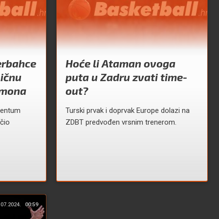
erbahce
Hoće li Ataman ovoga
ličnu
puta u Zadru zvati time-
imona
out?
mentum
Turski prvak i doprvak Europe dolazi na
učio
ZDBT predvođen vrsnim trenerom.
.07.2024.
00:59