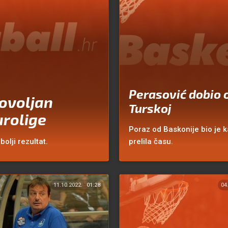
Perasović dobio 
ovoljan
Turskoj
urolige
Poraz od Baskonije bio je k
olji rezultat.
prelila času.
11.10.2022.
01:28
04