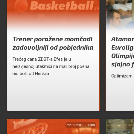
Trener poražene momčadi
Ataman 
zadovoljniji od pobjednika
Eurolig
Olimpij
Trećeg dana ZDBT-a Efes je u
sjajno 
neizvjesnoj utakmici na mali broj poena
bio bolji od Himkija
Optimizam 
22.09.2019.
00:00