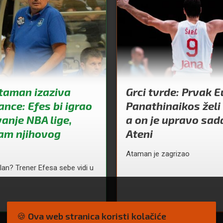
Ataman izaziva
Grci tvrde: Prvak 
nce: Efes bi igrao
Panathinaikos želi 
anje NBA lige,
a on je upravo sad
nam njihovog
Ateni
Ataman je zagrizao
alan? Trener Efesa sebe vidi u
🍪 Ova web stranica koristi kolačiće