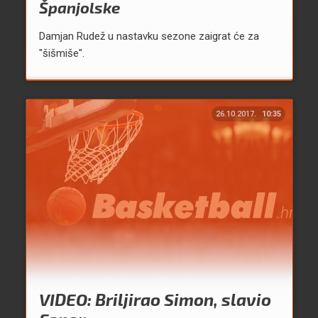
Španjolske
Damjan Rudež u nastavku sezone zaigrat će za
"šišmiše".
26.10.2017.
10:35
VIDEO: Briljirao Simon, slavio