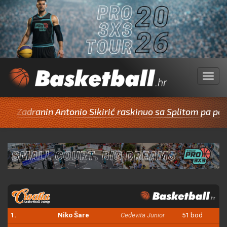
Menu
ranin Antonio Sikirić raskinuo sa Splitom pa potpisao 
1.
Niko Šare
Cedevita Junior
51 bod