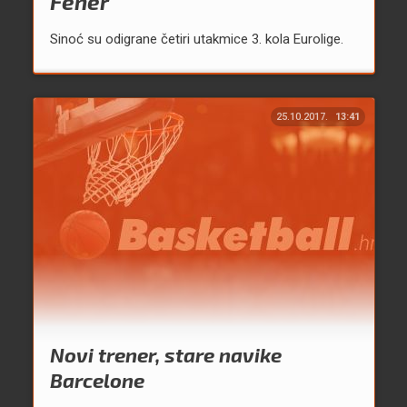
Fener
Sinoć su odigrane četiri utakmice 3. kola Eurolige.
25.10.2017.
13:41
Novi trener, stare navike
Barcelone