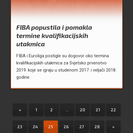
FIBA popustila i pomakla
termine kvalifikacijskih
utakmica
FIBA i Euroliga postigle su dogovor oko termina
kvalifikacijskih utakmica za Svjetsko prvenstvo
2019. koje se igraju u studenom 2017. i veljači 2018.
godine.
«
1
2
...
20
21
22
23
24
25
26
27
28
»