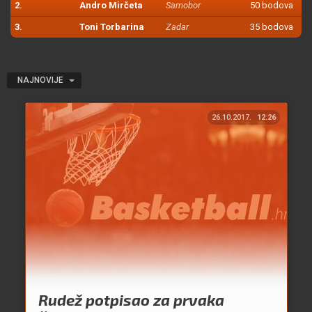
2.
Andro Mirčeta
Samobor
50 bodova
3.
Toni Torbarina
Zadar
35 bodova
NAJNOVIJE
26.10.2017.
12:26
Rudež potpisao za prvaka