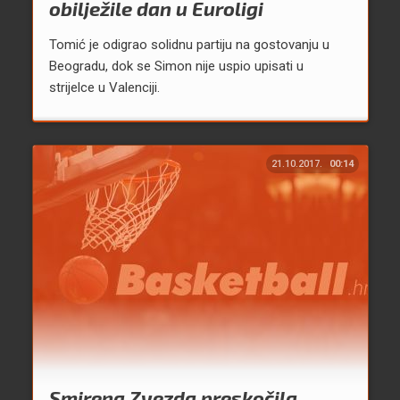
obilježile dan u Euroligi
Tomić je odigrao solidnu partiju na gostovanju u
Beogradu, dok se Simon nije uspio upisati u
strijelce u Valenciji.
21.10.2017.
00:14
Smirena Zvezda preskočila