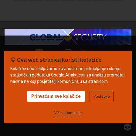
🍪 Ova web stranica koristi kolačiće
Kolačiće upotrebljavamo za anonimno prikupljanje i slanje
© Copyright 2026. | ARILEO
statističkih podataka Google Analyticsu za analizu prometa i
načina na koji posjetitelji komuniciraju sa stranicom.
Prihvaćam sve kolačiće
Postavke
Uvjeti korištenja
Politika privatnosti
Impressum
Oglašavanje
Kontakt
Više informacija