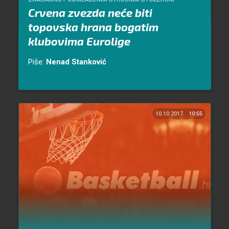
Crvena zvezda neće biti
topovska hrana bogatim
klubovima Eurolige
Piše:
Nenad Stanković
10.10.2017.
10:55