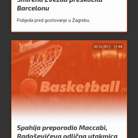
Barcelonu
Pobjeda pred gostovanje u Zagrebu.
20.10.2017.
11:44
Spahija preporodio Maccabi,
Radoševićeva odlična utakmica