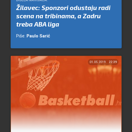
DIJELA NAVIJAČA.
Žilavec: Sponzori odustaju radi
scena na tribinama, a Zadru
treba ABA liga
Piše:
Paulo Sarić
01.05.2019.
22:39