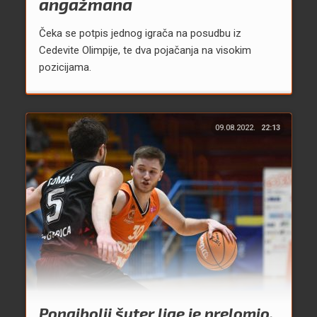
angažmana
Čeka se potpis jednog igrača na posudbu iz
Cedevite Olimpije, te dva pojačanja na visokim
pozicijama.
09.08.2022.
22:13
Ponajbolji šuter lige je prelomio,