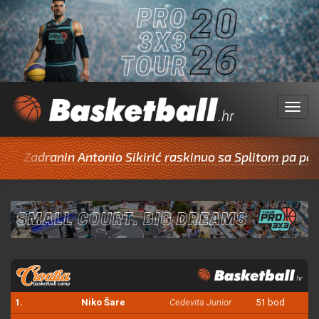
Menu
anin Antonio Sikirić raskinuo sa Splitom pa potpisao z
1.
Niko Šare
Cedevita Junior
51 bod