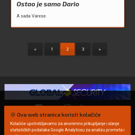
Ostao je samo Dario
A sada Varese.
«
1
2
3
»
🍪 Ova web stranica koristi kolačiće
Kolačiće upotrebljavamo za anonimno prikupljanje i slanje
© Copyright 2026. | ARILEO
statističkih podataka Google Analyticsu za analizu prometa i