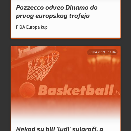
Pozzecco odveo Dinamo do
prvog europskog trofeja
FIBA Europa kup.
30.04.2019.
11:36
Nekad su bili 'ludi' suigrači, a