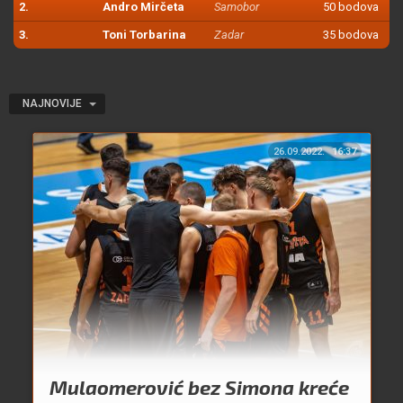
2.
Andro Mirčeta
Samobor
50 bodova
3.
Toni Torbarina
Zadar
35 bodova
NAJNOVIJE
26.09.2022.
16:37
Mulaomerović bez Simona kreće