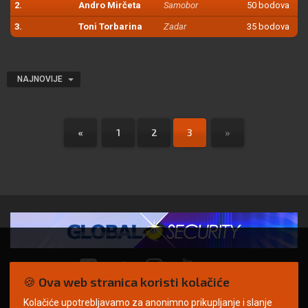
2.
Andro Mirčeta
Samobor
50 bodova
3.
Toni Torbarina
Zadar
35 bodova
NAJNOVIJE
«
1
2
3
»
🍪 Ova web stranica koristi kolačiće
Kolačiće upotrebljavamo za anonimno prikupljanje i slanje
© Copyright 2026. | ARILEO