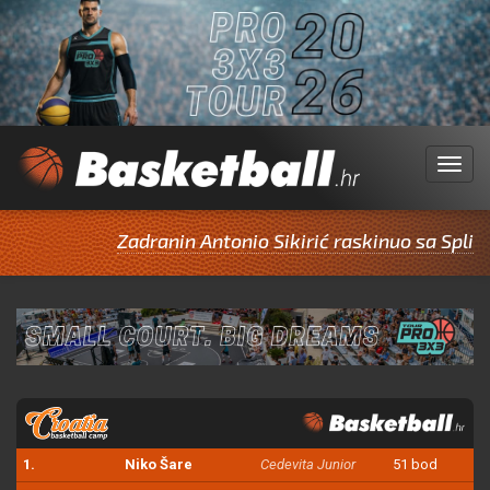
Menu
Zadranin Antonio Sikirić raskinuo sa Split
1.
Niko Šare
Cedevita Junior
51 bod