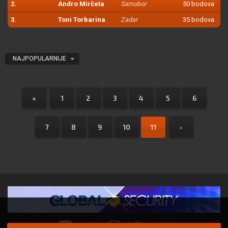
2.
Andro Mirčeta
Samobor
50 bodova
3.
Toni Torbarina
Zadar
35 bodova
NAJPOPULARNIJE
«
1
2
3
4
5
6
7
8
9
10
11
»