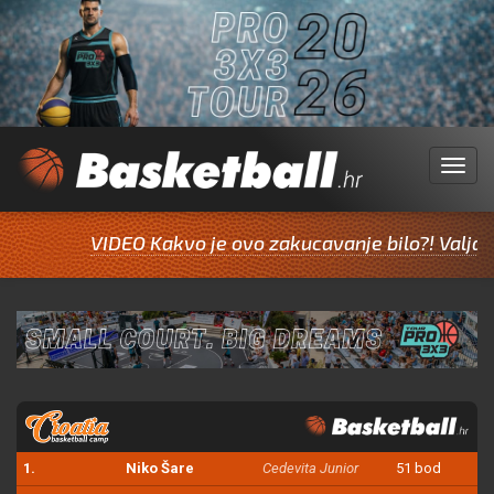
Menu
VIDEO Kakvo je ovo zakucavanje bilo?! Valjda J
1.
Niko Šare
Cedevita Junior
51 bod