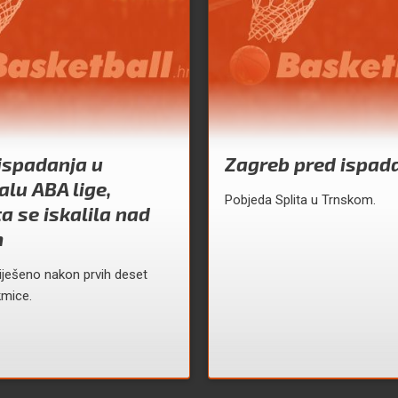
ispadanja u
Zagreb pred ispad
alu ABA lige,
Pobjeda Splita u Trnskom.
a se iskalila nad
m
 riješeno nakon prvih deset
kmice.