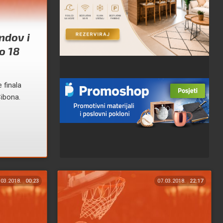
ndov i
io 18
 finala
Cibona.
.03.2018.
00:23
07.03.2018.
22:17