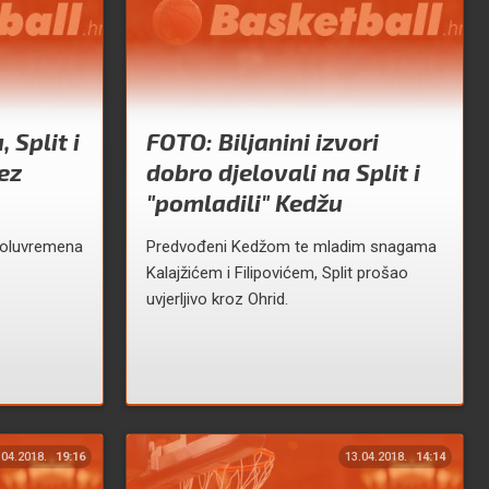
 Split i
FOTO: Biljanini izvori
ez
dobro djelovali na Split i
"pomladili" Kedžu
poluvremena
Predvođeni Kedžom te mladim snagama
Kalajžićem i Filipovićem, Split prošao
uvjerljivo kroz Ohrid.
.04.2018.
19:16
13.04.2018.
14:14