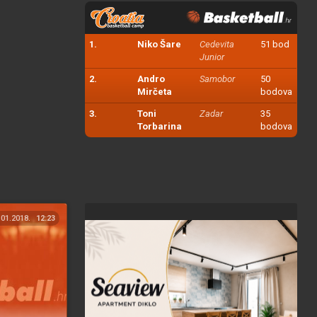
1.
Niko Šare
Cedevita
51 bod
Junior
2.
Andro
Samobor
50
Mirčeta
bodova
3.
Toni
Zadar
35
Torbarina
bodova
.01.2018.
12:23