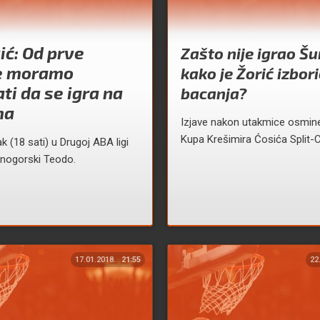
ić: Od prve
Zašto nije igrao Šu
e moramo
kako je Žorić izbor
ti da se igra na
bacanja?
ma
Izjave nakon utakmice osmine
Kupa Krešimira Ćosića Split-
ak (18 sati) u Drugoj ABA ligi
rnogorski Teodo.
17.01.2018.
21:55
22