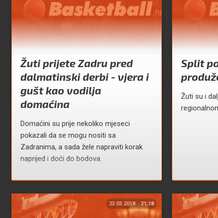
Žuti prijete Zadru pred
Split p
dalmatinski derbi - vjera i
produž
gušt kao vodilja
Žuti su i d
domaćina
regionalnom
Domaćini su prije nekoliko mjeseci
pokazali da se mogu nositi sa
Zadranima, a sada žele napraviti korak
naprijed i doći do bodova.
23.03.2018.
21:18