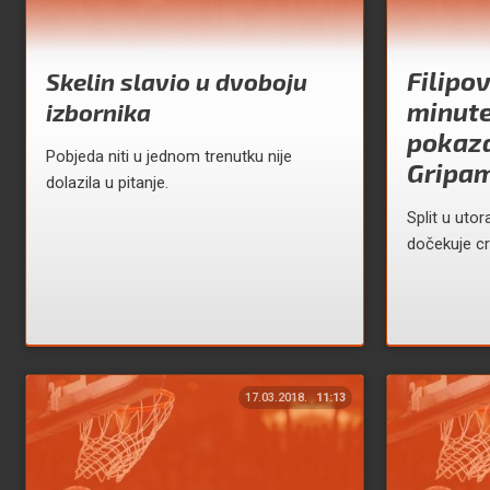
Filipov
Skelin slavio u dvoboju
minut
izbornika
pokaza
Pobjeda niti u jednom trenutku nije
Gripa
dolazila u pitanje.
Split u utor
dočekuje c
17.03.2018.
11:13