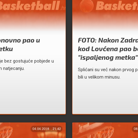
onovno pao u
FOTO: Nakon Zadra,
etku
kod Lovćena pao b
"ispaljenog metka"
alje bez gostujuće pobjede u
 natjecanju.
Splićani su već nakon prvog 
bili u velikom minusu.
04.04.2018.
21:42
08