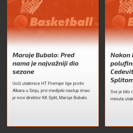
Maroje Bubalo: Pred
Nakon 
nama je najvažniji dio
polufin
sezone
Cedevit
Splito
Uoči utakmice HT Premijer lige protiv
Alkara u Sinju, prvi medijski nastup imao
Sve je bilo
je novi direktor KK Split, Maroje Bubalo.
minuta uta