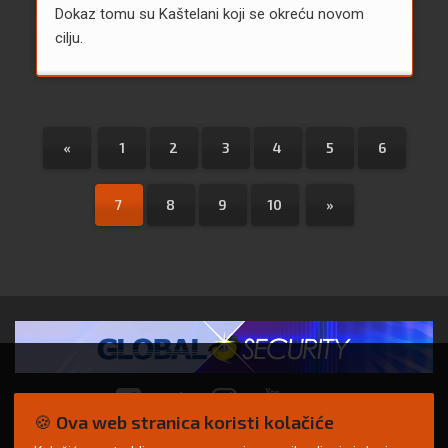
Dokaz tomu su Kaštelani koji se okreću novom
cilju.
«
1
2
3
4
5
6
7
8
9
10
»
🍪 Ova web stranica koristi kolačiće