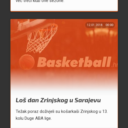
već treći klub ove sezone.
12.01.2018.
00:00
Loš dan Zrinjskog u Sarajevu
Težak poraz doživjeli su košarkaši Zrinjskog u 13.
kolu Duge ABA lige.