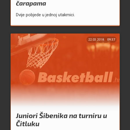
čarapama
Dvije pobjede u jednoj utakmici.
22.03.2018.
09:37
Juniori Šibenika na turniru u
Čitluku