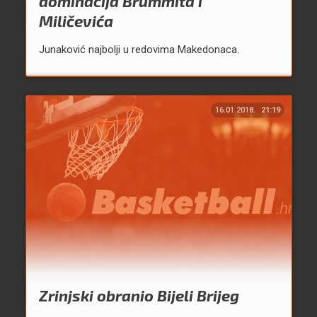
dominacija Brummita i
Miličevića
Junaković najbolji u redovima Makedonaca.
16.01.2018.
21:19
Zrinjski obranio Bijeli Brijeg