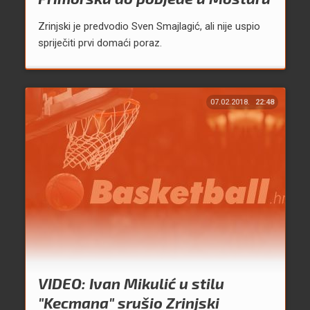
Zrinjski je predvodio Sven Smajlagić, ali nije uspio
spriječiti prvi domaći poraz.
07.02.2018.
22:48
VIDEO: Ivan Mikulić u stilu
"Kecmana" srušio Zrinjski