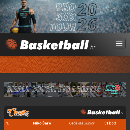
Menu
1.
Niko Šare
Cedevita Junior
51 bod