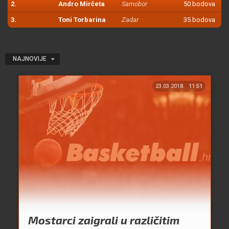
2.
Andro Mirčeta
Samobor
50 bodova
3.
Toni Torbarina
Zadar
35 bodova
NAJNOVIJE
23.03.2018.
11:51
Mostarci zaigrali u različitim