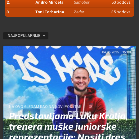
2.
Andro Mirčeta
Samobor
50 bodova
3.
Toni Torbarina
Zadar
35 bodova
NAJPOPULARNIJE
04.06.2025.
15:00
NA OVO GLEDAM KAO NA NOVI POČETAK
Predstavljamo Luku Kralja,
trenera muške juniorske
reprezentacije: Nositi dres