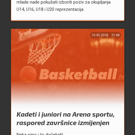
mlade nade pokušati izboriti poziv za okupljanja
U14, U16, U18 i U20 reprezentacija
10.05.2018.
11:40
Kadeti i juniori na Arena sportu,
raspored završnice izmijenjen
Neka smo i to dočekali!