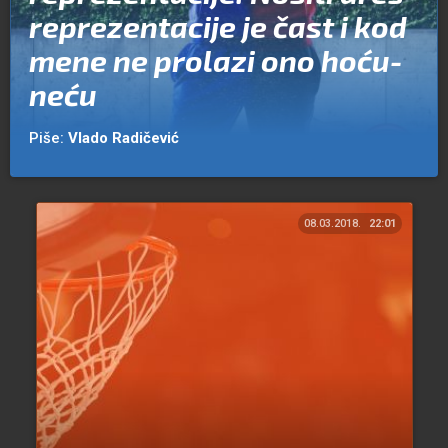
reprezentacije je čast i kod
mene ne prolazi ono hoću-
neću
Piše:
Vlado Radičević
08.03.2018.
22:01