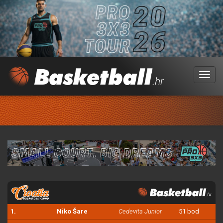
Menu
1.
Niko Šare
Cedevita Junior
51 bod