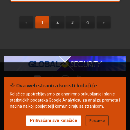
«
1
2
3
4
»
🍪 Ova web stranica koristi kolačiće
Kolačiće upotrebljavamo za anonimno prikupljanje i slanje
© Copyright 2026. | ARILEO
statističkih podataka Google Analyticsu za analizu prometa i
načina na koji posjetitelji komuniciraju sa stranicom.
Prihvaćam sve kolačiće
Postavke
Uvjeti korištenja
Politika privatnosti
Impressum