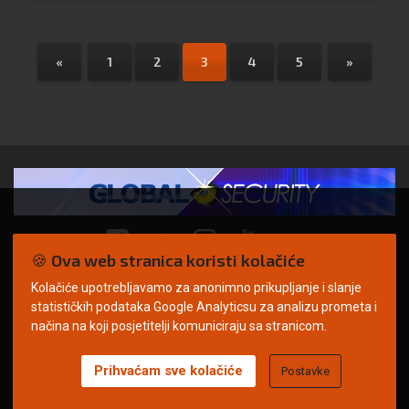
«
1
2
3
4
5
»
🍪 Ova web stranica koristi kolačiće
Kolačiće upotrebljavamo za anonimno prikupljanje i slanje
© Copyright 2026. | ARILEO
statističkih podataka Google Analyticsu za analizu prometa i
načina na koji posjetitelji komuniciraju sa stranicom.
Prihvaćam sve kolačiće
Postavke
Uvjeti korištenja
Politika privatnosti
Impressum
Oglašavanje
Kontakt