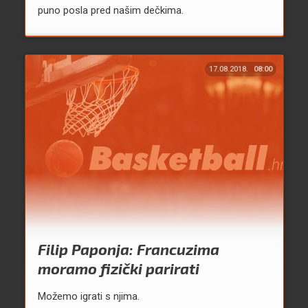
puno posla pred našim dečkima.
17.08.2018.
08:00
Filip Paponja: Francuzima
moramo fizički parirati
Možemo igrati s njima.