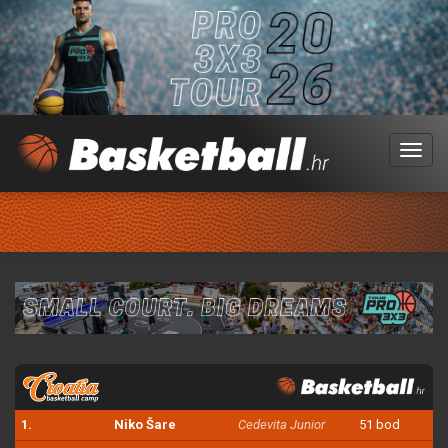
Menu
1.
Niko Šare
Cedevita Junior
51 bod