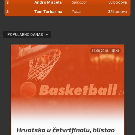
2.
Andro Mirčeta
Samobor
50 bodova
3.
Toni Torbarina
Zadar
35 bodova
POPULARNO DANAS
14.08.2018.
15:41
Hrvatska u četvrtfinalu, blistao