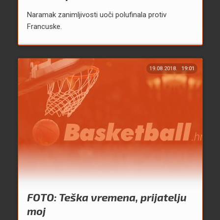
Naramak zanimljivosti uoči polufinala protiv
Francuske.
19.08.2018.
19:01
FOTO: Teška vremena, prijatelju
moj