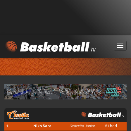
Menu
1.
Niko Šare
Cedevita Junior
51 bod