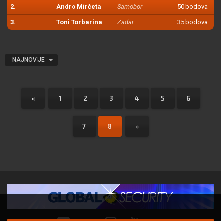
2.
Andro Mirčeta
Samobor
50 bodova
3.
Toni Torbarina
Zadar
35 bodova
NAJNOVIJE
«
1
2
3
4
5
6
7
8
»