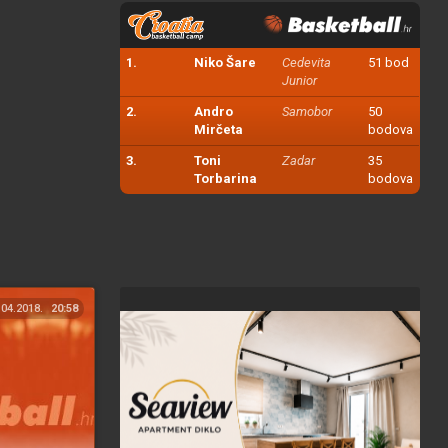
1.
Niko Šare
Cedevita
51 bod
Junior
2.
Andro
Samobor
50
Mirčeta
bodova
3.
Toni
Zadar
35
Torbarina
bodova
.04.2018.
20:58