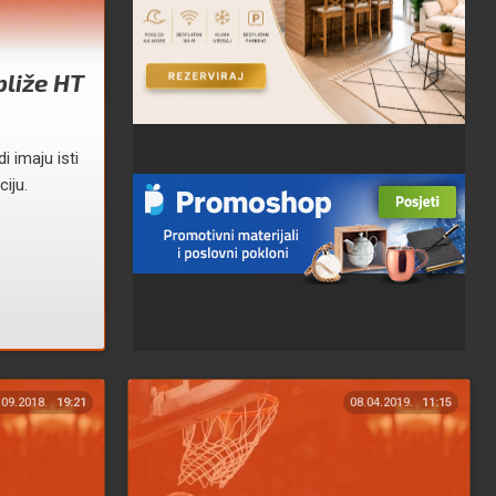
bliže HT
i imaju isti
ciju.
.09.2018.
19:21
08.04.2019.
11:15