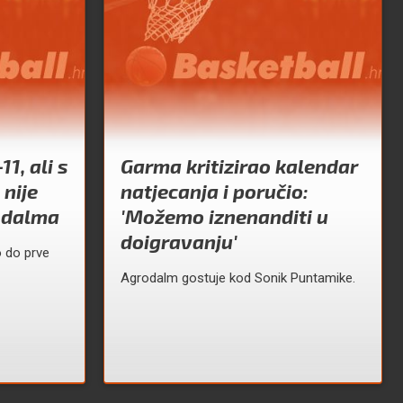
1, ali s
Garma kritizirao kalendar
 nije
natjecanja i poručio:
rodalma
'Možemo iznenanditi u
doigravanju'
 do prve
Agrodalm gostuje kod Sonik Puntamike.