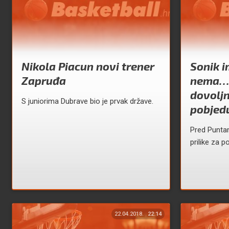
Nikola Piacun novi trener
Sonik i
Zapruđa
nema… H
dovoljn
S juniorima Dubrave bio je prvak države.
pobjed
Pred Puntam
prilike za po
22.04.2018.
22:14