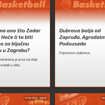
ma ono što Zadar
Dubrava bolja od
oće li to biti
Zapruđa, Agrodalm
o za ključnu
Podsuseda
u u Zagrebu?
Pripremne utakmice.
ičanima je prva od dvije
vratak u elitu.
29.08.2018.
09:09
08