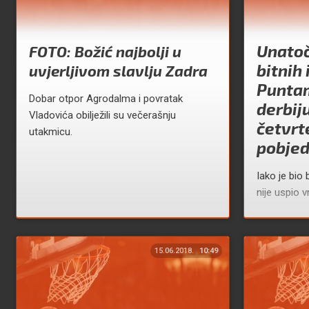
Unato
FOTO: Božić najbolji u
bitnih 
uvjerljivom slavlju Zadra
Puntam
Dobar otpor Agrodalma i povratak
derbiju
Vladovića obilježili su večerašnju
četvrt
utakmicu.
pobje
Iako je bio
nije uspio v
15.06.2018.
10:49