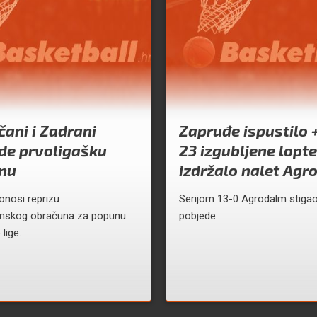
ani i Zadrani
Zapruđe ispustilo +1
de prvoligašku
23 izgubljene lopte
nu
izdržalo nalet Ag
onosi reprizu
Serijom 13-0 Agrodalm stigao
nskog obračuna za popunu
pobjede.
lige.