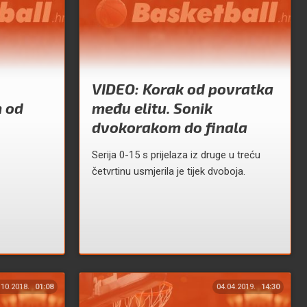
VIDEO: Korak od povratka
 od
među elitu. Sonik
dvokorakom do finala
Serija 0-15 s prijelaza iz druge u treću
četvrtinu usmjerila je tijek dvoboja.
.10.2018.
01:08
04.04.2019.
14:30