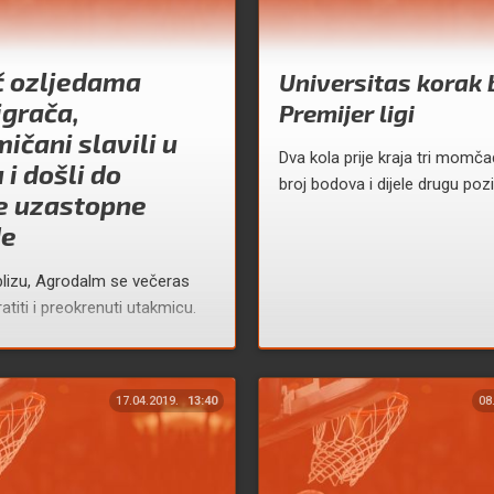
č ozljedama
Universitas korak 
igrača,
Premijer ligi
ičani slavili u
Dva kola prije kraja tri momčad
 i došli do
broj bodova i dijele drugu pozi
e uzastopne
de
 blizu, Agrodalm se večeras
ratiti i preokrenuti utakmicu.
17.04.2019.
13:40
08