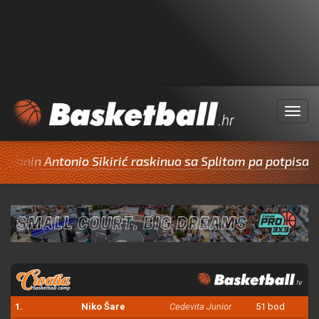
Menu
ntonio Sikirić raskinuo sa Splitom pa potpisao za Cibo
1.
Niko Šare
Cedevita Junior
51 bod