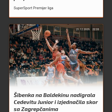
SuperSport Premijer liga
21.12.2025.
22:33
Šibenka na Baldekinu nadigrala
Cedevitu Junior i izjednačila skor
sa Zagrepčanima