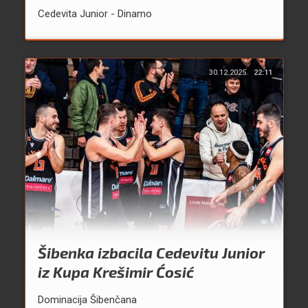
Cedevita Junior - Dinamo
30.12.2025.
22:11
Šibenka izbacila Cedevitu Junior
iz Kupa Krešimir Ćosić
Dominacija Šibenčana