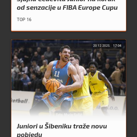
od senzacije u FIBA Europe Cupu
TOP 16
20.12.2025.
17:04
Juniori u Šibeniku traže novu
pobjedu