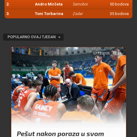
2.
Andro Mirčeta
Samobor
50 bodova
3.
Toni Torbarina
Zadar
35 bodova
POPULARNO OVAJ TJEDAN
07.12.2025.
21:34
Pešut nakon poraza u svom