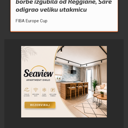
borbe izgubila od Reggiane, Šare
odigrao veliku utakmicu
FIBA Europe Cup