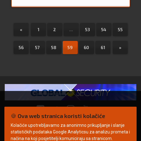
«
1
2
...
53
54
55
56
57
58
59
60
61
»
🍪 Ova web stranica koristi kolačiće
Kolačiće upotrebljavamo za anonimno prikupljanje i slanje
© Copyright 2026. | ARILEO
statističkih podataka Google Analyticsu za analizu prometa i
načina na koji posjetitelji komuniciraju sa stranicom.