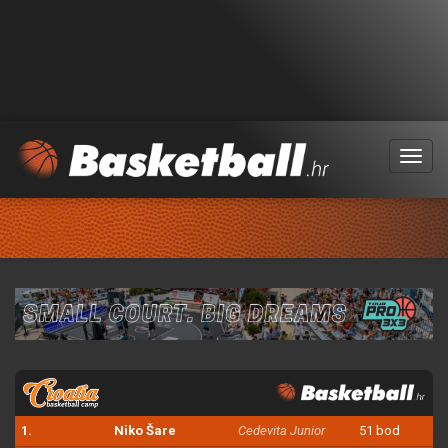
Menu
1.
Niko Šare
Cedevita Junior
51 bod