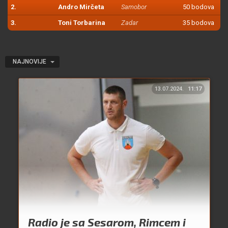
2.
Andro Mirčeta
Samobor
50 bodova
3.
Toni Torbarina
Zadar
35 bodova
NAJNOVIJE
13.07.2024.
11:17
Radio je sa Sesarom, Rimcem i