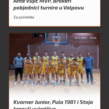
Ante Vujić MVP, Brokeri
pobjednici turnira u Valpovu
Za početnike
18.10.2021.
23:56
Kvarner Junior, Pula 1981 i Stoja
krenuli uvjerljivo