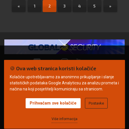
«
1
2
3
4
5
»
🍪 Ova web stranica koristi kolačiće
Kolačiće upotrebljavamo za anonimno prikupljanje i slanje
© Copyright 2026. | ARILEO
statističkih podataka Google Analyticsu za analizu prometa i
načina na koji posjetitelji komuniciraju sa stranicom.
Prihvaćam sve kolačiće
Postavke
Uvjeti korištenja
Politika privatnosti
Impressum
Oglašavanje
Kontakt
Više informacija