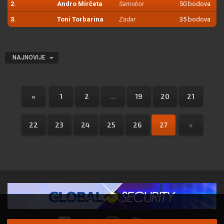
2.
Andro Mirčeta
Samobor
50 bodova
3.
Toni Torbarina
Zadar
35 bodova
NAJNOVIJE
«
1
2
...
19
20
21
22
23
24
25
26
27
»