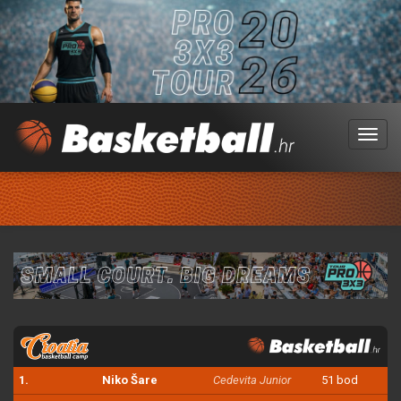
Menu
1.
Niko Šare
Cedevita Junior
51 bod