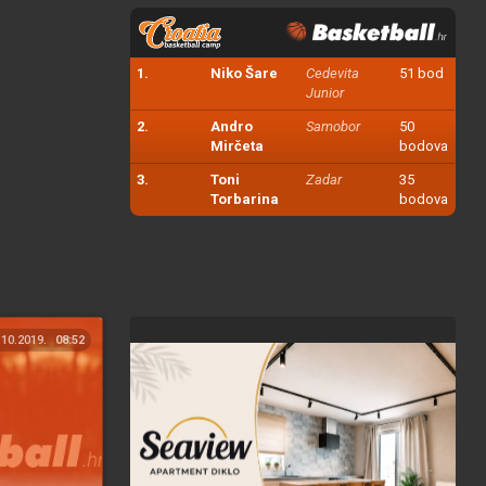
1.
Niko Šare
Cedevita
51 bod
Junior
2.
Andro
Samobor
50
Mirčeta
bodova
3.
Toni
Zadar
35
Torbarina
bodova
.10.2019.
08:52