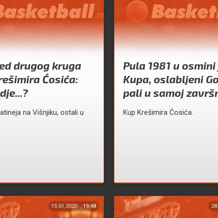
ed drugog kruga
Pula 1981 u osmini 
ešimira Ćosića:
Kupa, oslabljeni G
je...?
pali u samoj završn
tineja na Višnjiku, ostali u
Kup Krešimira Ćosića.
15.01.2020.
19:48
28