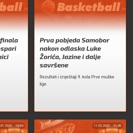
finala
Prva pobjeda Samobor
ospari
nakon odlaska Luke
ici
Žorića, Jazine i dalje
savršene
Rezultati i izvještaji 9. kola Prve muške
lige.
.01.2020.
10:50
11.02.2020.
21:45