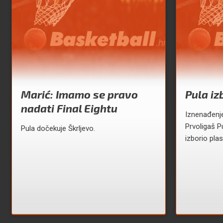
Marić: Imamo se pravo
Pula iz
nadati Final Eightu
Iznenađenje
Prvoligaš P
Pula dočekuje Škrljevo.
izborio pla