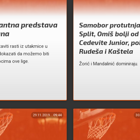
antna predstava
Samobor protutnja
ana
Split, Omiš bolji od
Cedevite Junior, p
viti rasti iz utakmice u
Rudeša i Kaštela
dokazati da možemo biti
cima ove lige.
Žorić i Mandalinić dominiraju.
29.11.2019.
09:44
30