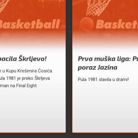
bacila Škrljevo!
Prva muška liga: P
poraz Jazina
 u Kupu Krešimira Ćosića.
ula 1981 je preko Škrljeva
Pula 1981 slavila u drami!
sman na Final Eight.