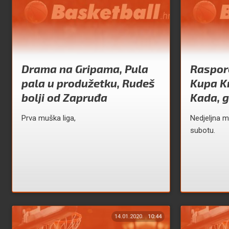
Drama na Gripama, Pula
Raspor
pala u produžetku, Rudeš
Kupa Kr
bolji od Zapruđa
Kada, gd
Prva muška liga,
Nedjeljna ma
subotu.
14.01.2020.
10:44