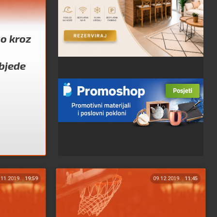
o kroz
objede
.11.2019.
19:59
09.12.2019.
11:45