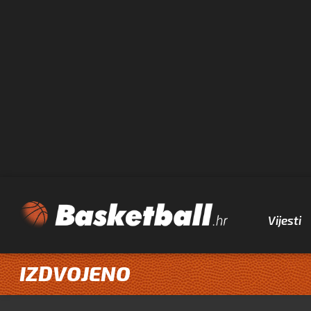
Vijesti
IZDVOJENO