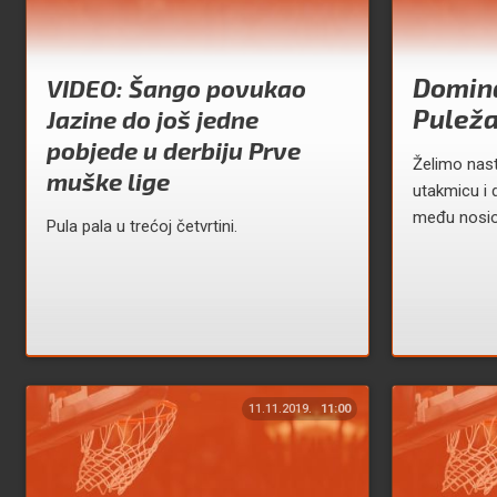
Domin
VIDEO: Šango povukao
Pulež
Jazine do još jedne
pobjede u derbiju Prve
Želimo nasta
muške lige
utakmicu i 
među nosio
Pula pala u trećoj četvrtini.
11.11.2019.
11:00