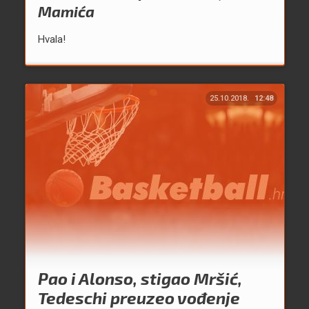
Mamića
Hvala!
25.10.2018.
12:48
Pao i Alonso, stigao Mršić,
Tedeschi preuzeo vođenje