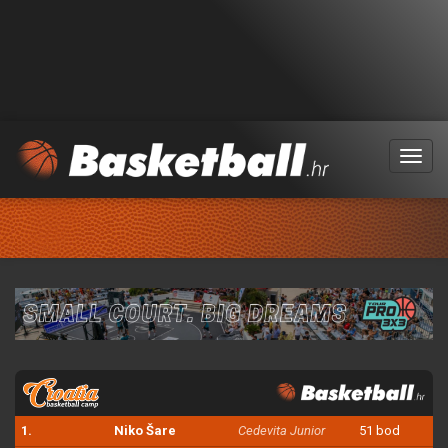
Menu
1.
Niko Šare
Cedevita Junior
51 bod