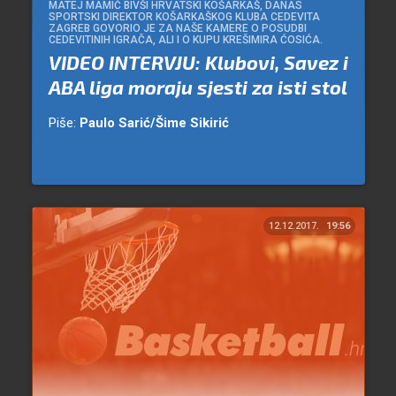
MATEJ MAMIĆ BIVŠI HRVATSKI KOŠARKAŠ, DANAS
SPORTSKI DIREKTOR KOŠARKAŠKOG KLUBA CEDEVITA
ZAGREB GOVORIO JE ZA NAŠE KAMERE O POSUDBI
CEDEVITINIH IGRAČA, ALI I O KUPU KREŠIMIRA ĆOSIĆA.
VIDEO INTERVJU: Klubovi, Savez i
ABA liga moraju sjesti za isti stol
Piše:
Paulo Sarić/Šime Sikirić
12.12.2017.
19:56