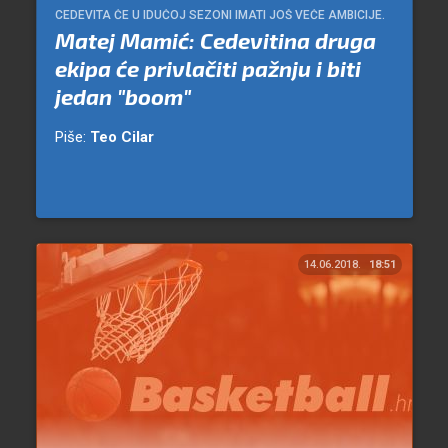
CEDEVITA ĆE U IDUĆOJ SEZONI IMATI JOŠ VEĆE AMBICIJE.
Matej Mamić: Cedevitina druga
ekipa će privlačiti pažnju i biti
jedan "boom"
Piše:
Teo Cilar
14.06.2018.
18:51