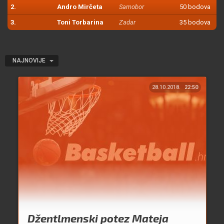
2.
Andro Mirčeta
Samobor
50 bodova
3.
Toni Torbarina
Zadar
35 bodova
NAJNOVIJE
28.10.2018.
22:50
Džentlmenski potez Mateja