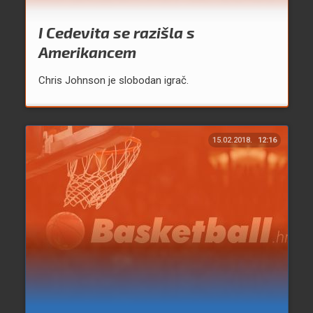
I Cedevita se razišla s
Amerikancem
Chris Johnson je slobodan igrač.
15.02.2018.
12:16