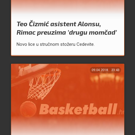
Teo Čizmić asistent Alonsu,
Rimac preuzima 'drugu momčad'
Novo lice u stručnom stožeru Cedevite.
09.04.2018.
23:43