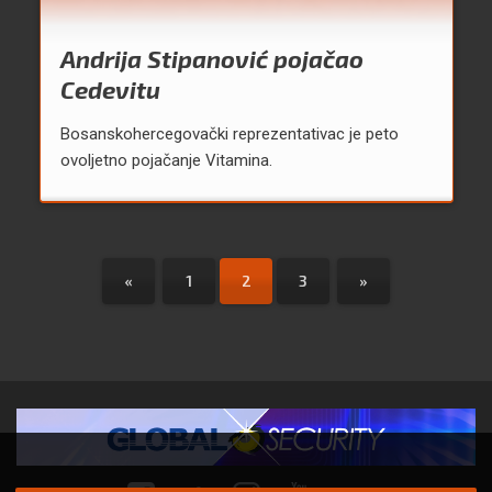
Andrija Stipanović pojačao
Cedevitu
Bosanskohercegovački reprezentativac je peto
ovoljetno pojačanje Vitamina.
«
1
2
3
»