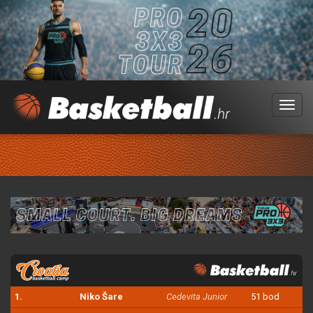
Menu
1.
Niko Šare
Cedevita Junior
51 bod