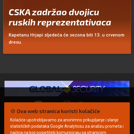
CSKA zadržao dvojicu
ruskih reprezentativaca
Kapetanu Hrjapi sljedeća će sezona biti 13. u crvenom
dresu.
🍪 Ova web stranica koristi kolačiće
Kolačiće upotrebljavamo za anonimno prikupljanje i slanje
© Copyright 2026. | ARILEO
statističkih podataka Google Analyticsu za analizu prometa i
načina na koji posjetitelji komuniciraju sa stranicom.