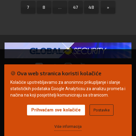
7
8
...
47
48
»
🍪 Ova web stranica koristi kolačiće
Kolačiće upotrebljavamo za anonimno prikupljanje i slanje
© Copyright 2026. | ARILEO
statističkih podataka Google Analyticsu za analizu prometa i
načina na koji posjetitelji komuniciraju sa stranicom.
Prihvaćam sve kolačiće
Postavke
Uvjeti korištenja
Politika privatnosti
Impressum
Oglašavanje
Kontakt
Više informacija