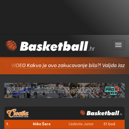
Menu
O Kakvo je ovo zakucavanje bilo?! Valjda Jazine inspirat
1.
Niko Šare
Cedevita Junior
51 bod