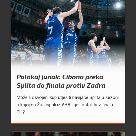
Palokaj junak: Cibona preko
Splita do finala protiv Zadra
Može li osvojeni kup utješiti navijače Splita u sezoni
u kojoj su Žuti ispali iz ABA lige i ostali bez finala
PH?