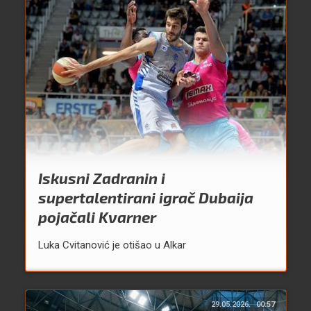
Iskusni Zadranin i
supertalentirani igrač Dubaija
pojačali Kvarner
Luka Cvitanović je otišao u Alkar
29.05.2026.
00:57