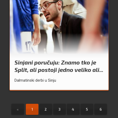
Sinjani poručuju: Znamo tko je
Split, ali postoji jedno veliko ali...
Dalmatinski derbi u Sinju
«
1
2
3
4
5
6